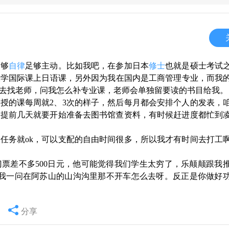
足够
自律
足够主动。比如我吧，在参加日本
修士
也就是硕士考试
大学国际课上日语课，另外因为我在国内是工商管理专业，而我
去找老师，问我怎么补专业课，老师会单独留要读的书目给我。
授的课每周就2、3次的样子，然后每月都会安排个人的发表，
提前几天就要开始准备去图书馆查资料，有时候赶进度都忙到凌
任务就ok，可以支配的自由时间很多，所以我才有时间去打工
票差不多500日元，他可能觉得我们学生太穷了，乐颠颠跟我
果我一问在阿苏山的山沟沟里那不开车怎么去呀。反正是你做好
分享