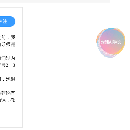
关注
之前，我
的导师是
咱们过内
晨2、3
啊，泡温
推荐说有
功课，教