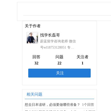
关于作者
找学长磊哥
蔚蓝留学咨询老师 微信
号wl18753128051 专注
日本留学11年+ 日本熊
回答
问题
关注者
本大学社会学修士
32
22
1
关注
相关问题
想去日本读研，必须要做哪些准备？
1个回答