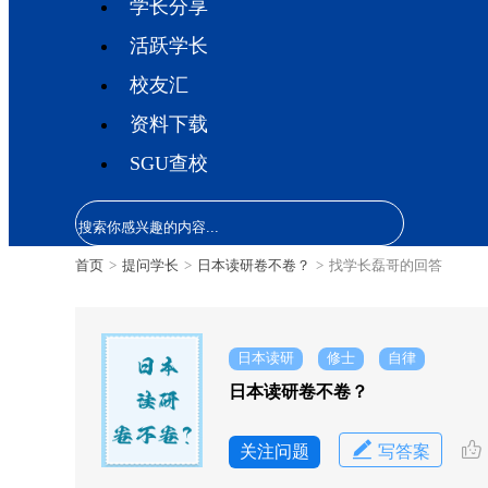
学长分享
活跃学长
校友汇
资料下载
SGU查校
首页
>
提问学长
>
日本读研卷不卷？
>
找学长磊哥的回答
日本读研
修士
自律
日本读研卷不卷？
关注问题
写答案