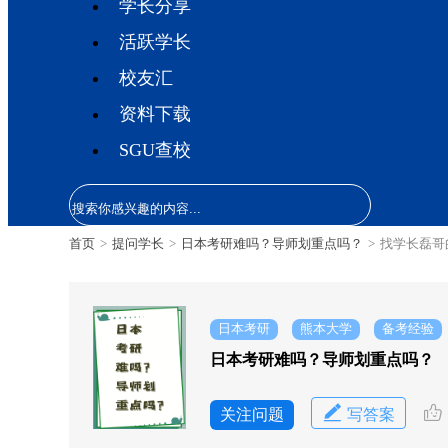
学长分享
活跃学长
校友汇
资料下载
SGU查校
首页
>
提问学长
>
日本考研难吗？导师划重点吗？
>
找学长磊哥
日本考研
熊本大学
备考经验
日本考研难吗？导师划重点吗？
关注问题
写答案