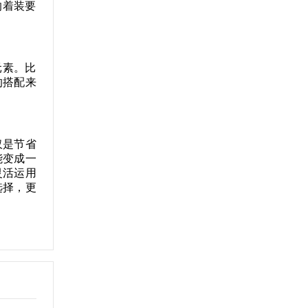
的着装要
元素。比
的搭配来
仅是节省
能变成一
灵活运用
选择，更