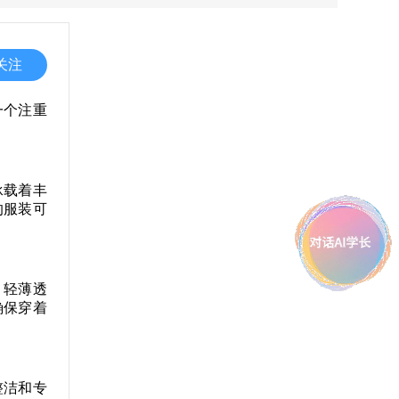
关注
一个注重
承载着丰
的服装可
，轻薄透
确保穿着
整洁和专