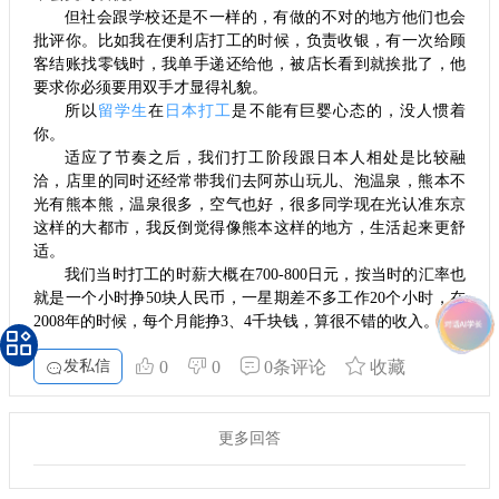
但社会跟学校还是不一样的，有做的不对的地方他们也会
批评你。比如我在便利店打工的时候，负责收银，有一次给顾
客结账找零钱时，我单手递还给他，被店长看到就挨批了，他
要求你必须要用双手才显得礼貌。
所以
留学生
在
日本打工
是不能有巨婴心态的，没人惯着
你。
适应了节奏之后，我们打工阶段跟日本人相处是比较融
洽，店里的同时还经常带我们去阿苏山玩儿、泡温泉，熊本不
光有熊本熊，温泉很多，空气也好，很多同学现在光认准东京
这样的大都市，我反倒觉得像熊本这样的地方，生活起来更舒
适。
我们当时打工的时薪大概在700-800日元，按当时的汇率也
就是一个小时挣50块人民币，一星期差不多工作20个小时，在
2008年的时候，每个月能挣3、4千块钱，算很不错的收入。
发私信
0
0
0条评论
收藏
更多回答