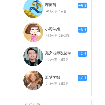
不断变化的认识
赛苗苗
+关注
在最近的东大毕业典礼上，我又一次感受到
678分享
0回复
时，东大表现出其一贯的立场与信念，这种做法
随着与之相关的经历而不断变化，时常会带给我新
东大的生活让我领悟了许多，不论未来走向何
小蔚学姐
+关注
435分享
220回复
亮亮老师说留学
+关注
400分享
48回复
追梦学姐
+关注
343分享
13回复
热门话题