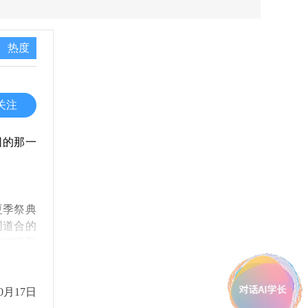
热度
关注
园的那一
夏季祭典
同道合的
还能赚取
0月17日