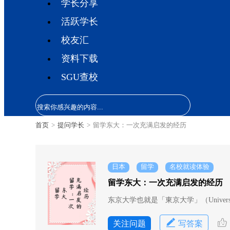
学长分享
活跃学长
校友汇
资料下载
SGU查校
首页
>
提问学长
>
留学东大：一次充满启发的经历
日本
留学
名校就读体验
留学东大：一次充满启发的经历
东京大学也就是「東京大学」（Univer
关注问题
写答案