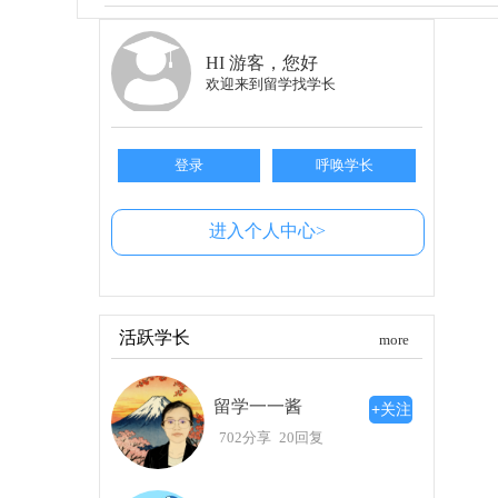
随着时间的推移，我逐渐意识到东大的老师
恰好参与某些活动，咖啡店还会打折。这种亲近
学的魅力，各种创意满满的展示，让我时常惊喜不
HI 游客，您好
欢迎来到留学找学长
关于真正的公平与努力
快毕业时，我开始反思自己在东大的所见所
到，许多人可能并不理解，入学的路途并非完全
登录
呼唤学长
到自己的幸运，以及身处的优越环境的重要性。
上，获得帮助与支持才是成功的关键。
进入个人中心>
帮助与理解：女权思想的真正内涵
另外，她提到女权主义并不是要将女性同女
性正是来自不同价值观的碰撞。学校也鼓励我们探
活跃学长
more
重视知识的真正意义
留学一一酱
在这次入学典礼中，我真正明白了学习的价
+关注
感受到一种全新的骄傲，原来，东大的名号不仅
702分享
20回复
是为了自己的成功而付出。