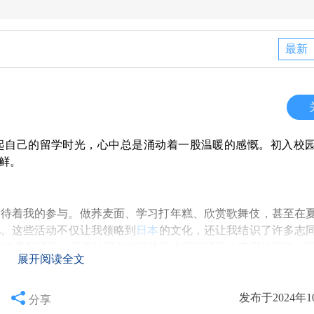
最新
起自己的留学时光，心中总是涌动着一股温暖的感慨。初入校
鲜。
等待着我的参与。做荞麦面、学习打年糕、欣赏歌舞伎，甚至在
忆。这些活动不仅让我领略到
日本
的文化，还让我结识了许多志
A的暑期经历，不仅让我在边玩边学中获得了不少实用的经验，
展开阅读全文
发布于2024年1
分享