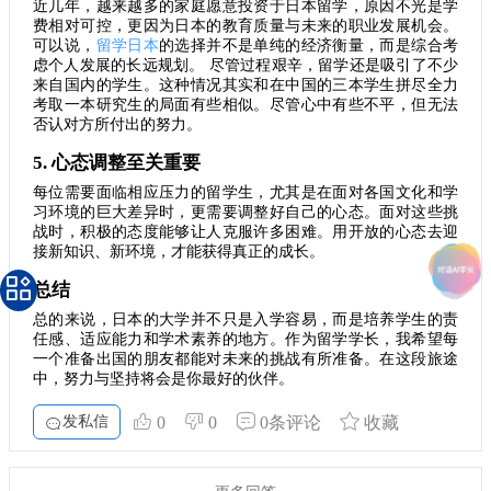
近几年，越来越多的家庭愿意投资于日本留学，原因不光是学
费相对可控，更因为日本的教育质量与未来的职业发展机会。
可以说，
留学日本
的选择并不是单纯的经济衡量，而是综合考
虑个人发展的长远规划。 尽管过程艰辛，留学还是吸引了不少
来自国内的学生。这种情况其实和在中国的三本学生拼尽全力
考取一本研究生的局面有些相似。尽管心中有些不平，但无法
否认对方所付出的努力。
5. 心态调整至关重要
每位需要面临相应压力的留学生，尤其是在面对各国文化和学
习环境的巨大差异时，更需要调整好自己的心态。面对这些挑
战时，积极的态度能够让人克服许多困难。用开放的心态去迎
接新知识、新环境，才能获得真正的成长。
总结
总的来说，日本的大学并不只是入学容易，而是培养学生的责
任感、适应能力和学术素养的地方。作为留学学长，我希望每
一个准备出国的朋友都能对未来的挑战有所准备。在这段旅途
中，努力与坚持将会是你最好的伙伴。
发私信
0
0
0条评论
收藏