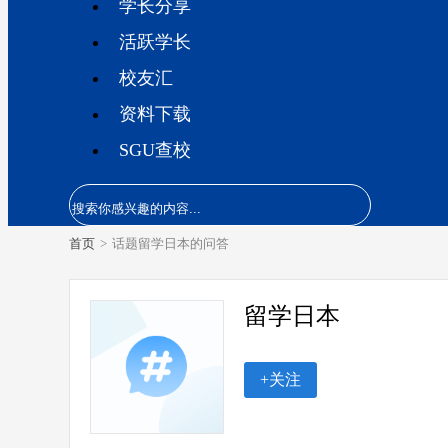
学长分享
活跃学长
校友汇
资料下载
SGU查校
首页
>
话题留学日本的问答
留学日本
+关注