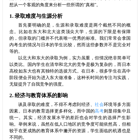
想从一个客观的角度来分析一些所谓的“真相”。
1. 录取难度与生源分析
首先要明确的是，生源和录取难度是两个截然不同的概
念。比如在东大和北大这类顶尖大学，生源的下限是有保障
的，但录取的门槛并不代表唯一优秀的标准。我们常常会拿国
内考生的情况与日本的学生比较，然而这些参数并不是完全对
等的。
以北大和东大的录取为例，实力虽重，但情况绝非简单可
以类比。国内学生在清华和北大的竞争是极为复杂的，而日本
高校如东大也有其独特的选拔方式。在日本，很多学生在高中
阶段便会开始为进入东大做准备，这种长时间的专注与实践，
无疑提升了自我竞争的强度。
2. 经济与教育体系的影响
谈及录取的难度，不得不考虑到经济、
社会
环境等多方面
因素。日本的教育选择更多样化，而中国的
高考
则显得集中且
统一。其实，经济发展水平的差距也会对学生的选择产生影
响。举例来说，虽然在低人口地区的竞争度可能依然高，但相
较于在更成熟的教育体系中撇开的资源，学生面临的机遇也是
不同的。