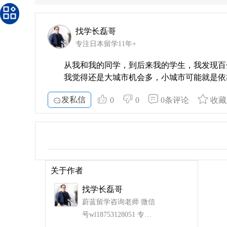
找学长磊哥
专注日本留学11年+
从我和我的同学，到后来我的学生，我发现百
我觉得还是大城市机会多，小城市可能就是依
发私信
0
0
0条评论
收藏
关于作者
找学长磊哥
蔚蓝留学咨询老师 微信
号wl18753128051 专注