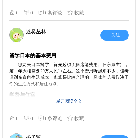
面的规划。首先，了解日本的大学系统非常重要。无论你是申
请本科还是研究生，学校的选择会直接影响到你之后的学习体
0
0
0条评论
收藏
验与生活环境。因此，提前做好功课，明确自己的兴趣和目
标，选择适合自己的学校和专业，这一环节非常关键。 其次，
语言能力的提升是必要的。虽然一些学校提供英语授课，但日
迷雾丛林
关注
语依然是日常生活中必不可少的沟通工具。提前学习日语，对
于日后与同学及当地人的交流有很大的帮助，能够让你更快地
融入当地生活。
留学日本的基本费用
2. 签证申请小技巧
想要去日本留学，首先必须了解这笔费用。在东京生活，
在申请留学签证时，需要准备好一系列材料，包括录取通
第一年大概需要20万人民币左右。这个费用听起来不少，但考
知书、资金证明等。建议大家提前了解签证申请的流程和政
虑到东京的生活成本，也算是比较合理的。具体的花费取决于
策，确保自己在规定时间内准备齐全所有材料。此外，与某些
你的生活方式和居住地点。
留学中介机构合作，如蔚蓝留学，他们会为你提供专业的指导
学费与住宿
和服务，大大简化申请流程。
展开阅读全文
学费是
留学费用
的一部分，通常在8000到15000元人民币之
3. 财务规划的重要性
间，具体还要看选择的学校和课程。住宿方面，如果选择合租
在日本留学的成本并不低，学费和生活费都是需要提前计
公寓，租金大约在5000到7000日元每月。如果租住学校宿舍，
0
0
0条评论
收藏
算的项目。开学前，建议你制定一个详细的财务计划，包括学
相对来说会便宜一些，因此提前了解各类住宿选择很重要。
费、住宿费、日常消费等。此外，随着生活水平的提升，刚到
日本时，要适应的消费文化和经济环境，预算更应该合理，以
日常开支
橘子酱