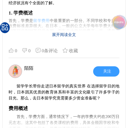
经济状况有个全面的了解。
4. 学费与生活支出预算建议
1. 学费概述
做出合理的财务预算是留学生活的重要一环。除了学费和
首先，学费是
留学费用
中最重要的一部分。不同学校和专业的
基本的生活费，还要考虑到一些额外的支出，例如交通、教材
收费标准差异很大。在日本，一般的公立大学每年学费大约在
以及偶尔的娱乐活动。因此，建议大家在留学前做好充分的准
50万日元到80万日元之间，而私立大学的学费高一些，通常在
展开阅读全文
备和规划，以确保生活的舒适。
80万日元到150万日元不等。值得注意的是，某些顶尖院校的学
费会更高，所以在选择专业和学校时，学费是一个不容忽视的
5. 寻找经济实惠的方案
因素。
0
0
0条评论
收藏
对于预算有限的同学，可以考虑选择公立大学或社区大
2. 生活费用
学，这些学校的学费相对较低。此外，在选择住处时，也可以
接下来，生活费用也是大家需要考虑的。根据个人的生活方
寻找合租或与其他留学生一起住，既能省下一笔房租，也能享
陌陌
式，月生活费大致在8万到15万日元之间。这个范围涵盖了住
关注
受到共享生活的乐趣。 留学日本，虽然费用不低，但是在打工
宿、吃饭、交通、娱乐等日常开支。如果选择在东京留学，生
和合理规划下，完全可以实现经济独立。在做出选择前，多了
活费用会相对高一些，仅仅租房就可能占去一大部分预算，尤
解一些前辈的经历和建议，能帮助你更顺利地完成留学之路。
其是在市中心区域。 对于住宿，留学生通常选择合租或学生宿
留学学长带你走进日本留学的真实世界 在选择留学目的地
舍。租金从3万日元到8万日元不等，地点和设施的不同会影响
希望我的分享能对准备赴日留学的你有所帮助，祝你们学业顺
时，日本因其优质的教育体系和丰富的文化吸引了许多学子的
价格。而在饮食方面，自己做饭会显著降低费用，特别是在节
利，生活愉快！
目光。那么，去日本留学究竟需要多少资金准备呢？
省时间和金钱方面非常有效。
费用概述
3. 专业费用
首先，学费方面，通常情况下，一年的学费大约在200万日
有些专业可能需要额外的费用，比如艺术、设计类专业，通常
元左右。这其中包括了各类课程的费用，具体金额因学校和专
还需要购买材料或设备，这部分支出也不容小觑。相信很多同