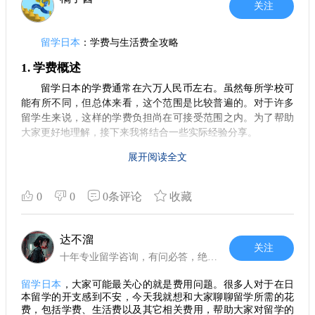
免在学习过程中感到经济压力。
关注
说到日常开销，饮食、交通都不能忽视。一般来说，每个
月的饮食费用大约为5000到8000日元，而公共交通费用则在
4. 找到适合自己的住宿
3000到5000日元之间。这些都是基本的开支，视个人情况而
留学日本
：学费与生活费全攻略
选择合适的住宿是留学生活中非常重要的一环。无论是选
定。
择校内宿舍还是校外租赁，都要考虑到地点、租金和交通等多
1. 学费概述
方面因素。住得舒服，才能更好地投入到学习中。尤其是在异
打工与生活
留学日本的学费通常在六万人民币左右。虽然每所学校可
国他乡，拥有一个温馨的居所，可以让你更容易地适应新的生
在东京打工的留学生不少，但前提是你需要有足够的日语
能有所不同，但总体来看，这个范围是比较普遍的。对于许多
活。
基础和工作许可。虽然打工能缓解生活压力，但也要留意影响
留学生来说，这样的学费负担尚在可接受范围之内。为了帮助
5. 文化适应与交友
学业。如果不打工，合理安排自己的开支则显得尤为重要。
大家更好地理解，接下来我将结合一些实际经验分享。
留学不仅仅是学术上的追求，也是文化上的碰撞。在
日本
总结经验
2. 生活费支出
展开阅读全文
生活
，会接触到与自己文化截然不同的生活方式和价值观。这
留学日本是一次非常值得的经历，但也要牢记财务规划的
在日本的生活费用，根据个人的生活习惯和所在城市的不
种多样性的接触有助于拓展你的视野，但适应过程可能会有些
重要性。前期的准备工作做到位，才能让留学生活更加顺利，
同，差异也会相应增大。一般来说，通过打工基本能够承担日
0
0
0条评论
收藏
艰难。建议你多参加校园活动，主动认识来自世界各地的朋
尽享异国的风情。只要合理安排每一笔费用，留学生活将会更
常开销。从我的经历来看，大家通常需要预留每月五千到一万
友，通过交流来缓解文化差异带来的孤独感。 总而言之，日本
加轻松愉快。
的生活费，而这也正是通过兼职工作可以补贴的额度。
留学是一个充满未知与挑战的过程，但它同时也是提升自我、
达不溜
拓宽视野的黄金机会。希望这些小建议能为你的留学之路提供
3. 打工机会丰富
关注
一些帮助，让你在日本的学习生活更加顺利与丰富。无论遇到
十年专业留学咨询，有问必答，绝不忽悠
在日本，留学生可以合法打工。工作选择有很多，比如餐
什么困难，坚持下来，你一定会收获属于自己的美好回忆。
厅服务员、家教、商场零售等。要想找到合适的兼职，一定要
留学日本
，大家可能最关心的就是费用问题。很多人对于在日
本留学的开支感到不安，今天我就想和大家聊聊留学所需的花
提前了解相关政策，并与学校的留学办公室保持联系。平时利
费，包括学费、生活费以及其它相关费用，帮助大家对留学的
用好学校的招聘信息，也能帮助你更快找到工作。