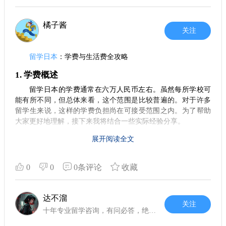
验与生活环境。因此，提前做好功课，明确自己的兴趣和目
标，选择适合自己的学校和专业，这一环节非常关键。 其次，
语言能力的提升是必要的。虽然一些学校提供英语授课，但日
橘子酱
关注
语依然是日常生活中必不可少的沟通工具。提前学习日语，对
于日后与同学及当地人的交流有很大的帮助，能够让你更快地
融入当地生活。
留学日本
：学费与生活费全攻略
2. 签证申请小技巧
1. 学费概述
在申请留学签证时，需要准备好一系列材料，包括录取通
留学日本的学费通常在六万人民币左右。虽然每所学校可
知书、资金证明等。建议大家提前了解签证申请的流程和政
能有所不同，但总体来看，这个范围是比较普遍的。对于许多
策，确保自己在规定时间内准备齐全所有材料。此外，与某些
留学生来说，这样的学费负担尚在可接受范围之内。为了帮助
留学中介机构合作，如蔚蓝留学，他们会为你提供专业的指导
大家更好地理解，接下来我将结合一些实际经验分享。
和服务，大大简化申请流程。
2. 生活费支出
展开阅读全文
3. 财务规划的重要性
在日本的生活费用，根据个人的生活习惯和所在城市的不
在日本留学的成本并不低，学费和生活费都是需要提前计
同，差异也会相应增大。一般来说，通过打工基本能够承担日
0
0
0条评论
收藏
算的项目。开学前，建议你制定一个详细的财务计划，包括学
常开销。从我的经历来看，大家通常需要预留每月五千到一万
费、住宿费、日常消费等。此外，随着生活水平的提升，刚到
的生活费，而这也正是通过兼职工作可以补贴的额度。
日本时，要适应的消费文化和经济环境，预算更应该合理，以
达不溜
免在学习过程中感到经济压力。
3. 打工机会丰富
关注
十年专业留学咨询，有问必答，绝不忽悠
在日本，留学生可以合法打工。工作选择有很多，比如餐
4. 找到适合自己的住宿