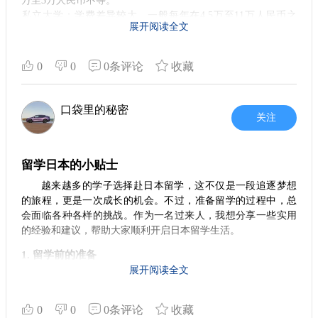
万至3万人民币不等‌。
‌私立大学‌：学费差异较大，一般每年在4.5万至11万人民币之
展开阅读全文
间，尤其是艺术、法学、医学等热门或特殊专业费用更高‌。
生活费
‌住宿费‌：东京地区约4500-5200元人民币/月，非东京地区约
0
0
0条评论
收藏
3000-3500元人民币/月‌1；也有数据显示东京地区为3500-5000
元/月，非东京地区为1500-3000元/月‌。
‌饮食费‌：东京地区约4400元人民币/月，其他地区约3100元人民
口袋里的秘密
关注
币/月‌1；也有数据显示每月大约在1500-3000元人民币‌23。
‌交通费‌：约1000-2000元人民币/月‌。
‌其他杂费‌（书籍、保险、娱乐等）：约1000-2000元人民币/月‌。
留学日本的小贴士
打工收入
留学生可在课余时间打工，时薪一般在800-1000日元之间（东
越来越多的学子选择赴日本留学，这不仅是一段追逐梦想
京地区时薪更高），通过合理规划打工时间，可有效减轻经济
的旅程，更是一次成长的机会。不过，准备留学的过程中，总
负担‌。
会面临各种各样的挑战。作为一名过来人，我想分享一些实用
注意事项
的经验和建议，帮助大家顺利开启日本留学生活。
留学费用需根据个人实际情况和留学计划具体计算。
打工收入虽能减轻经济压力，但需遵守日本法律关于留学生打
1. 留学前的准备
工时间的规定。
展开阅读全文
在决定留学之前，你需要对自己未来的学习和生活进行全
提前规划资金，并了解目标院校的具体要求和相关费用，有助
面的规划。首先，了解日本的大学系统非常重要。无论你是申
于确保留学计划的顺利进行。
请本科还是研究生，学校的选择会直接影响到你之后的学习体
0
0
0条评论
收藏