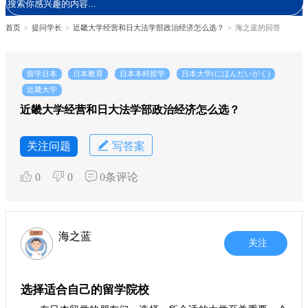
首页
>
提问学长
>
近畿大学经营和日大法学部政治经济怎么选？
>
海之蓝的回答
留学日本
日本教育
日本本科留学
日本大学(にほんだいがく)
近畿大学
近畿大学经营和日大法学部政治经济怎么选？
关注问题
写答案
0
0
0条评论
海之蓝
关注
选择适合自己的留学院校