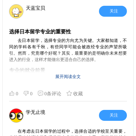
天蓝宝贝
关注
选择日本留学专业的重要性
去日本留学，选择专业的方向尤为关键。大家都知道，不
同的学科各有千秋，有些同学可能会被政经专业的声望所吸
引。然而，究竟哪个好呢？其实，最重要的是明确你未来想要
进入的行业，这样才能做出更适合自己的选择。
专业的就业前景
展开阅读全文
对于想要从日本回国发展的同学来说，政经专业虽然理论
上很有地位，但实际上的回国就业情况并不如人意。然而在日
本，这个专业的就业市场相对良好，许多企业仍然对这方面的
0
0
0条评论
收藏
人才有需求。所以，如果你计划在日本就业，政经专业的优势
不可忽视。
学无止境
学校选择：
vs. 大阪大学
关注
近畿大学
在选择学校时，近畿大学和大阪大学是两所很有竞争力的
学校。相较之下，近畿大学的综合排名和课程设置都不错，适
在考虑去日本留学的过程中，选择合适的学校至关重要，