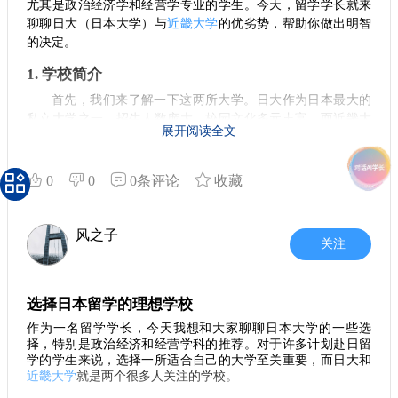
合学术追求较为严格的学生。而大阪大学在国内外的知名度更
尤其是政治经济学和经营学专业的学生。今天，留学学长就来
高，资源和人脉网络也更广泛。但要注意，近畿大学的校园环
聊聊日大（日本大学）与
近畿大学
的优劣势，帮助你做出明智
境更像传统大学，各类设施相对集中，而大阪大学则是较为分
的决定。
散，给人一种上班的感觉。
1. 学校简介
校园环境的体验
首先，我们来了解一下这两所大学。日大作为日本最大的
校园的地理位置也很重要。近畿大学虽然位于日本的优质
私立大学之一，招生人数庞大，校园文化多元丰富。而近畿大
展开阅读全文
区域，但并不在大阪繁华的中心地带。而大阪大学则处于繁华
学则以其高人气在日本高中生中备受青睐，尤其是在商业类专
的大阪地区，周边设施应有尽有，更加便利。学生在选择读书
业上有着不俗的表现。
的地点时，必须考虑到日常生活的便利性以及周围的文化氛
0
0
0条评论
收藏
2. 地理位置
围，这些都将直接影响到留学期间的体验。
地理位置上，日大位于东京，交通便利、资源丰富，适合
职业发展需更全面
喜欢城市生活的同学。而近畿大学则坐落在热闹的大阪，这里
风之子
关注
不论是选择哪种专业和学校，留学的最终目标是为你的职
是日本的美食之都，生活节奏相对较快。选择一个适合自己生
业发展打下基础。无论是考研还是就业，选择哪个专业的影响
活方式的地方，能够大大提升留学体验。
不会像大家想象的那么大。更重要的是个人的努力和适应能
3. 专业优势
选择日本留学的理想学校
力，只有不仅仅依靠学校和专业，而是要结合实际情况来规划
未来的职业道路。
在专业方面，日大的政治经济学科有着悠久的历史和深厚
作为一名留学学长，今天我想和大家聊聊日本大学的一些选
择，特别是政治经济和经营学科的推荐。对于许多计划赴日留
的学术积淀，课程设置全面，培养学生扎实的理论基础，对学
总结：理性选择，踏实面对
学的学生来说，选择一所适合自己的大学至关重要，而日大和
生毕业后从事相关工作在关东地区是很有名气，。而近畿大学
近畿大学
就是两个很多人关注的学校。
在日本留学是一段重要的人生经历，选择合适的专业与学
的经营学科注重实践，同时医学，农学以及水产养殖专业再日