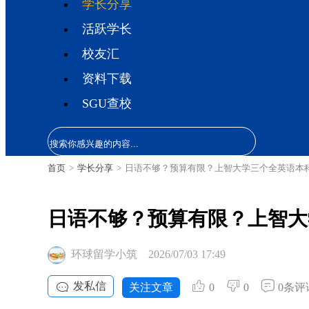
学长分享
活跃学长
校友汇
资料下载
SGU查校
首页
>
学长分享
>
日语不够？预算有限？上智大学三个全英语本
日语不够？预算有限？上智大
环球留学小筑
2026/07/03 17:49
发私信
关注文章
0
0
0条评