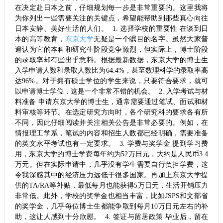
在决定赴日本之前，仔细规划每一步是非常重要的。这里我将
为你列出一些需要关注的关键点，希望能帮助到那些真心向往
日本安静、美好生活的人们。 1. 选择学校的重要性 在谈到日
本的高等教育，
东京大学
无疑是一个瞩目的名字。虽然大家普
遍认为它的本科和研究生阶段竞争激烈，但实际上，博士阶段
的录取率却有些出乎意料。根据最新数据，东京大学的博士生
入学申请人数和录取人数比为64.4%，甚至数理科学的录取率高
达96%。对于拥有硕士学位的学生来说，只要符合要求，就可
以申请博士学位，这是一个非常不错的机会。 2. 入学考试与材
料准备 申请东京大学的博士生，通常需要通过笔试、面试和材
料审核等环节。在选定研究方向时，各个研究科的要求各有所
不同，因此仔细阅读并关注相关公告是非常必要的。例如，在
情报理工学系，笔试的内容和招生人数都已经明确，需要准备
的英文水平考试也有一定要求。 3. 学费与奖学金 提到学习费
用，东京大学的博士学费每年约为52万日元，大约是人民币3.4
万元。但在实际申请中，几乎没有学生需要自行负担学费，这
令我深感其中的经济压力远低于很多国家。再加上东京大学提
供的TA/RA等补贴，最低每月也能获得5万日元，生活开销压力
非常低。此外，学校的奖学金也相当丰富，比如JSPS和文部省
的奖学金，几乎每位博士生都能争取到每月10万日元左右的补
助，这让人感到十分欣慰。 4. 签证与留居政策 毕业后，留在