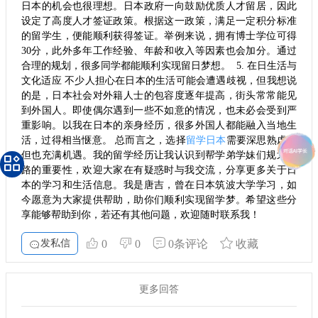
日本的机会也很理想。日本政府一向鼓励优质人才留居，因此
设定了高度人才签证政策。根据这一政策，满足一定积分标准
的留学生，便能顺利获得签证。举例来说，拥有博士学位可得
30分，此外多年工作经验、年龄和收入等因素也会加分。通过
合理的规划，很多同学都能顺利实现留日梦想。 5. 在日生活与
文化适应 不少人担心在日本的生活可能会遭遇歧视，但我想说
的是，日本社会对外籍人士的包容度逐年提高，街头常常能见
到外国人。即使偶尔遇到一些不如意的情况，也未必会受到严
重影响。以我在日本的亲身经历，很多外国人都能融入当地生
活，过得相当惬意。 总而言之，选择
留学日本
需要深思熟虑，
但也充满机遇。我的留学经历让我认识到帮学弟学妹们规划道
路的重要性，欢迎大家在有疑惑时与我交流，分享更多关于日
本的学习和生活信息。我是唐吉，曾在日本筑波大学学习，如
今愿意为大家提供帮助，助你们顺利实现留学梦。希望这些分
享能够帮助到你，若还有其他问题，欢迎随时联系我！
发私信
0
0
0条评论
收藏
更多回答