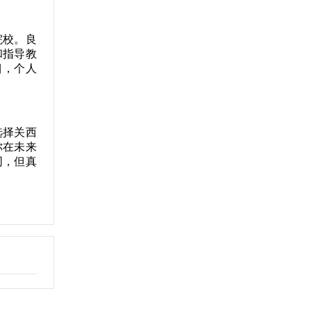
院校。良
和指导教
目，个人
选择关西
你在未来
同，但真