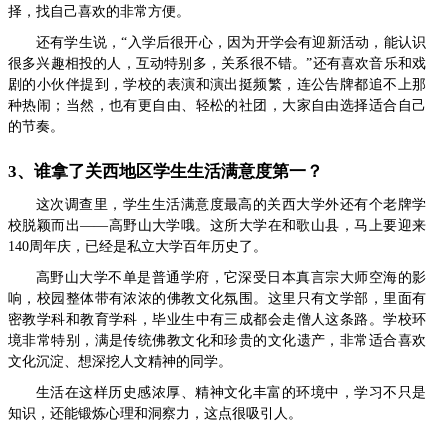
择，找自己喜欢的非常方便。
还有学生说，“入学后很开心，因为开学会有迎新活动，能认识
很多兴趣相投的人，互动特别多，关系很不错。”还有喜欢音乐和戏
剧的小伙伴提到，学校的表演和演出挺频繁，连公告牌都追不上那
种热闹；当然，也有更自由、轻松的社团，大家自由选择适合自己
的节奏。
3、谁拿了关西地区学生生活满意度第一？
这次调查里，学生生活满意度最高的关西大学外还有个老牌学
校脱颖而出——高野山大学哦。这所大学在和歌山县，马上要迎来
140周年庆，已经是私立大学百年历史了。
高野山大学不单是普通学府，它深受日本真言宗大师空海的影
响，校园整体带有浓浓的佛教文化氛围。这里只有文学部，里面有
密教学科和教育学科，毕业生中有三成都会走僧人这条路。学校环
境非常特别，满是传统佛教文化和珍贵的文化遗产，非常适合喜欢
文化沉淀、想深挖人文精神的同学。
生活在这样历史感浓厚、精神文化丰富的环境中，学习不只是
知识，还能锻炼心理和洞察力，这点很吸引人。