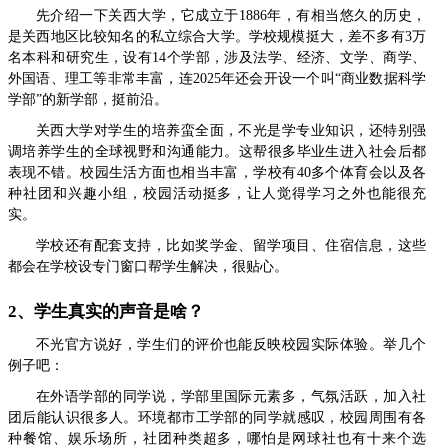
先介绍一下关西大学，它成立于1886年，有相当悠久的历史，
是关西地区比较知名的私立综合大学。学校规模挺大，差不多有3万
名本科和研究生，设有14个学部，涉及法学、经济、文学、商学、
外国语、理工等非常丰富，连2025年还会开设一个叫“商业数据科学
学部”的新学部，挺前沿。
关西大学对学生的培养蛮全面，不光是学专业知识，还特别强
调培养学生的全球视野和沟通能力。这帮很多毕业生进入社会后都
表现不错。校园生活方面也相当丰富，学校有40多个体育会以及各
种社团和兴趣小组，校园活动挺多，让人觉得学习之外也能很充
实。
学校还有配套支持，比如奖学金、留学项目、住宿信息，这些
都会在学校设专门窗口帮学生解决，很贴心。
2、学生真实的声音是啥？
不光官方说好，学生们的评价也能反映校园实际体验。举几个
例子吧：
在外语学部的同学说，学部里国际元素多，气氛活跃，加入社
团后能认识很多人。环境都市工学部的同学就感叹，校园周围有各
种餐馆、娱乐场所，社团种类超多，哪怕是网球社也有十来个选