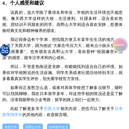
4、个人感受和建议
说真的，选大学除了看排名和专业，学校的生活环境也不能忽
视。像关西大学这样的大校，生活便利、社团多样，适合喜欢热
闹、想结识不同朋友的同学。高野山大学则适合喜欢安静，想要体
验经典文化和精神修养的朋友。
我记得身边有个学弟，想找既方便又丰富学生生活的地方，最
终选了关西大学，因为他说“大家念书压力大，能有点小娱乐空间喘
口气很重要”。也有朋友去高野山大学，喜欢那种“校园像世外桃
源”的感觉，能专注学术和内心成长。
所以，不管是热闹还是安静，你都能找到适合自己的环境。如
果你对学校附近的生活设施、同学关系或者社团活动特别关注，就
多看看真实学生评价，别光看学校官方宣传。
如果你正发愁怎么选，或者对具体学校想了解多点细节，随时
可以找我聊聊。我在日本留学多年，对这些学校的情况还是蛮了解
的。没准我能帮你少走弯路，留学的路上咱们一起努力。
此处了解更多关于
关西大学
相关内容，您也可以了解关于
日本
留学找学长
的其他内容，欢迎留言哦。
关西大学
高野山大学
日本留学生活