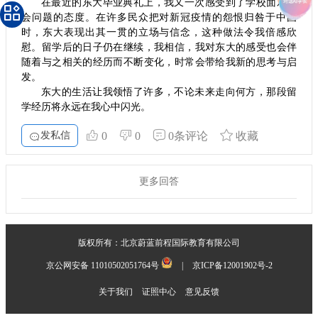
在最近的东大毕业典礼上，我又一次感受到了学校面对社
会问题的态度。在许多民众把对新冠疫情的怨恨归咎于中国
时，东大表现出其一贯的立场与信念，这种做法令我倍感欣
慰。留学后的日子仍在继续，我相信，我对东大的感受也会伴
随着与之相关的经历而不断变化，时常会带给我新的思考与启
发。
东大的生活让我领悟了许多，不论未来走向何方，那段留
学经历将永远在我心中闪光。
发私信
0
0
0条评论
收藏
更多回答
版权所有：北京蔚蓝前程国际教育有限公司
京公网安备 11010502051764号
|
京ICP备12001902号-2
关于我们
证照中心
意见反馈