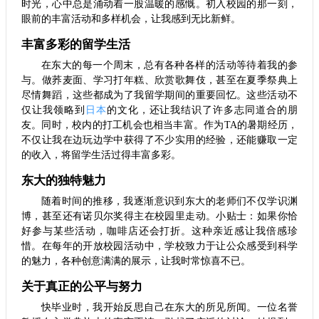
时光，心中总是涌动着一股温暖的感慨。初入校园的那一刻，
眼前的丰富活动和多样机会，让我感到无比新鲜。
丰富多彩的留学生活
在东大的每一个周末，总有各种各样的活动等待着我的参
与。做荞麦面、学习打年糕、欣赏歌舞伎，甚至在夏季祭典上
尽情舞蹈，这些都成为了我留学期间的重要回忆。这些活动不
仅让我领略到
日本
的文化，还让我结识了许多志同道合的朋
友。同时，校内的打工机会也相当丰富。作为TA的暑期经历，
不仅让我在边玩边学中获得了不少实用的经验，还能赚取一定
的收入，将留学生活过得丰富多彩。
东大的独特魅力
随着时间的推移，我逐渐意识到东大的老师们不仅学识渊
博，甚至还有诺贝尔奖得主在校园里走动。小贴士：如果你恰
好参与某些活动，咖啡店还会打折。这种亲近感让我倍感珍
惜。在每年的开放校园活动中，学校致力于让公众感受到科学
的魅力，各种创意满满的展示，让我时常惊喜不已。
关于真正的公平与努力
快毕业时，我开始反思自己在东大的所见所闻。一位名誉