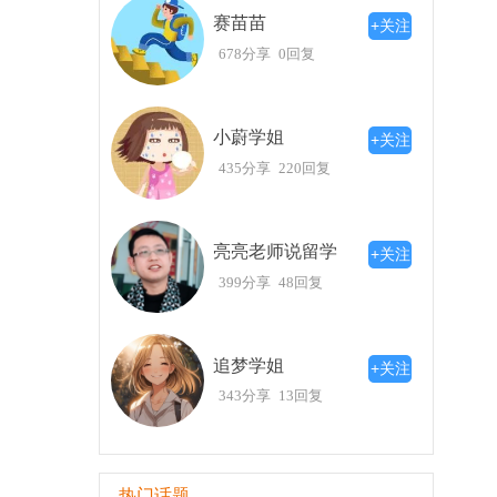
不断变化的认识
赛苗苗
+关注
在最近的东大毕业典礼上，我又一次感受到
678分享
0回复
时，东大表现出其一贯的立场与信念，这种做法
随着与之相关的经历而不断变化，时常会带给我新
东大的生活让我领悟了许多，不论未来走向何
小蔚学姐
+关注
435分享
220回复
亮亮老师说留学
+关注
399分享
48回复
追梦学姐
+关注
343分享
13回复
热门话题