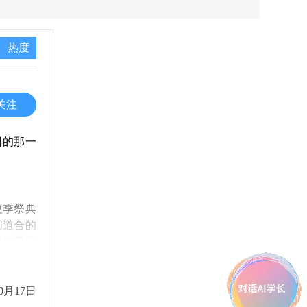
热度
关注
园的那一
夏季祭典
同道合的
还能赚取
0月17日