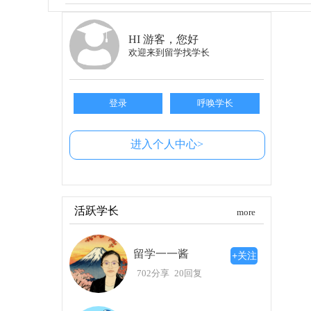
随着时间的推移，我逐渐意识到东大的老师
恰好参与某些活动，咖啡店还会打折。这种亲近
学的魅力，各种创意满满的展示，让我时常惊喜不
HI 游客，您好
欢迎来到留学找学长
关于真正的公平与努力
快毕业时，我开始反思自己在东大的所见所
到，许多人可能并不理解，入学的路途并非完全
登录
呼唤学长
到自己的幸运，以及身处的优越环境的重要性。
上，获得帮助与支持才是成功的关键。
进入个人中心>
帮助与理解：女权思想的真正内涵
另外，她提到女权主义并不是要将女性同女
性正是来自不同价值观的碰撞。学校也鼓励我们探
活跃学长
more
重视知识的真正意义
留学一一酱
在这次入学典礼中，我真正明白了学习的价
+关注
感受到一种全新的骄傲，原来，东大的名号不仅
702分享
20回复
是为了自己的成功而付出。