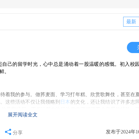
最新
起自己的留学时光，心中总是涌动着一股温暖的感慨。初入校
鲜。
等待着我的参与。做荞麦面、学习打年糕、欣赏歌舞伎，甚至在
忆。这些活动不仅让我领略到
日本
的文化，还让我结识了许多志
A的暑期经历，不仅让我在边玩边学中获得了不少实用的经验，
展开阅读全文
发布于2024年1
分享