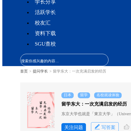
学长分享
活跃学长
校友汇
资料下载
SGU查校
首页
>
提问学长
>
留学东大：一次充满启发的经历
日本
留学
名校就读体验
留学东大：一次充满启发的经历
东京大学也就是「東京大学」（Univer
关注问题
写答案