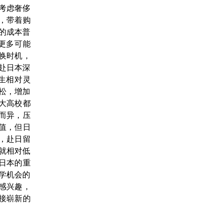
些考虑奢侈
，带着购
本的成本普
更多可能
换时机，
时赴日本深
招生相对灵
松，增加
各大高校都
而异，压
贬值，但日
，赴日留
来就相对低
日本的重
留学机会的
感兴趣，
接崭新的