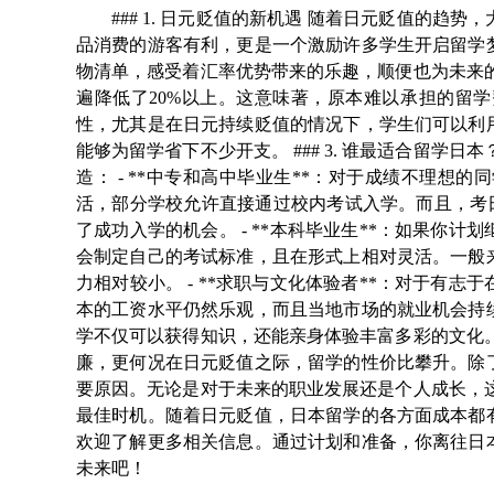
### 1. 日元贬值的新机遇 随着日元贬值的
品消费的游客有利，更是一个激励许多学生开启留学
物清单，感受着汇率优势带来的乐趣，顺便也为未来的留学
遍降低了20%以上。这意味著，原本难以承担的留
性，尤其是在日元持续贬值的情况下，学生们可以利
能够为留学省下不少开支。 ### 3. 谁最适合留学
造： - **中专和高中毕业生**：对于成绩不理
活，部分学校允许直接通过校内考试入学。而且，考
了成功入学的机会。 - **本科毕业生**：如果你
会制定自己的考试标准，且在形式上相对灵活。一般
力相对较小。 - **求职与文化体验者**：对于有
本的工资水平仍然乐观，而且当地市场的就业机会持
学不仅可以获得知识，还能亲身体验丰富多彩的文化。 #
廉，更何况在日元贬值之际，留学的性价比攀升。除
要原因。无论是对于未来的职业发展还是个人成长，这里都
最佳时机。随着日元贬值，日本留学的各方面成本都
欢迎了解更多相关信息。通过计划和准备，你离往日
未来吧！