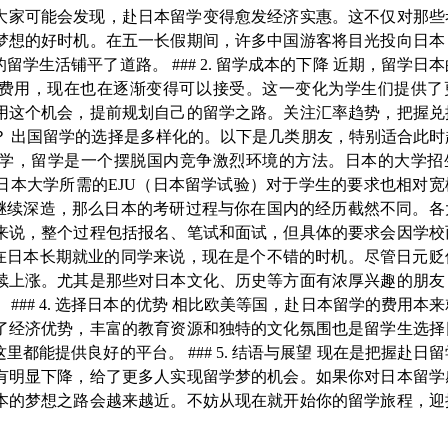
趋势，大家可能会发现，赴日本留学变得愈发经济实惠。这不仅对那
梦想的好时机。在五一长假期间，许多中国游客将目光投向日本
生活铺平了道路。 ### 2. 留学成本的下降 近期，留学日
学费用，现在也在逐渐变得可以接受。这一变化为学生们提供了
用这个机会，提前规划自己的留学之路。关注汇率趋势，把握兑
日本？ 出国留学的选择是多样化的。以下是几类朋友，特别适合此
想的同学，留学是一个摆脱国内竞争激烈环境的方法。日本的大学
日本大学所需的EJU（日本留学试验）对于学生的要求也相对宽
计划继续深造，那么日本的考研过程与你在国内的经历截然不同。
来说，整个过程包括报名、笔试和面试，但具体的要求会因学校
志于在日本长期就业的同学来说，现在是个不错的时机。尽管日元
续上涨。尤其是那些对日本文化、历史等方面有浓厚兴趣的朋友
## 4. 选择日本的优势 相比欧美等国，赴日本留学的费用本
了经济优势，丰富的教育资源和独特的文化氛围也是留学生选择
能提供良好的平台。 ### 5. 结语与展望 现在是把握赴日
有明显下降，给了更多人实现留学梦的机会。如果你对日本留学
本的梦想之路会越来越近。不妨从现在就开始你的留学旅程，迎