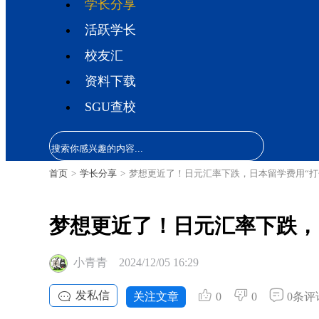
学长分享
活跃学长
校友汇
资料下载
SGU查校
首页
>
学长分享
>
梦想更近了！日元汇率下跌，日本留学费用“打
梦想更近了！日元汇率下跌，
小青青
2024/12/05 16:29
发私信
关注文章
0
0
0条评