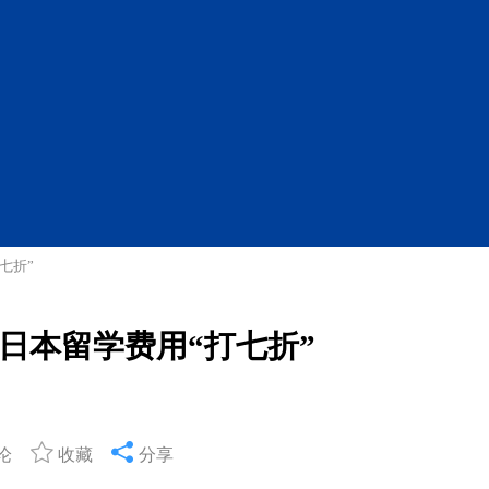
七折”
日本留学费用“打七折”
论
收藏
分享