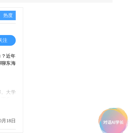
热度
关注
力？近年
聊聊东海
择。大学
。因此，
0月18日
活动和社