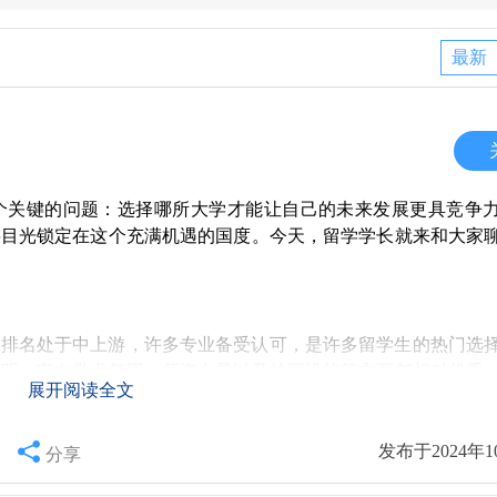
最新
个关键的问题：选择哪所大学才能让自己的未来发展更具竞争
将目光锁定在这个充满机遇的国度。今天，留学学长就来和大家
的排名处于中上游，许多专业备受认可，是许多留学生的热门选
表明，它在学术氛围、师资力量以及校园设施等方面都相对优秀
展开阅读全文
习环境。
发布于2024年1
分享
，校园生活同样丰富多彩。留学生在这里还能接触到各种文化