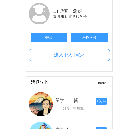
团，结交许多志同道合的朋友。融入这样的氛围，
HI 游客，您好
就业前景
欢迎来到留学找学长
留学归国后的就业问题是我们必须面对的现
对较高。校友资源丰富，很多知名企业对东海大
础，让你在找工作时更加自信。
登录
呼唤学长
做好准备，迎接挑战
进入个人中心>
当然，选择东海大学并不意味着一帆风顺。
力。但请相信，你在留学过程中所经历的挑战，
准备还是语言学习，都需要我们提前踏实努力。
总之，东海大学是一所值得考虑的留学选择
活跃学长
more
学长相信，只要你认真规划，在这个过程中努力
择，让自己的留学生活更加充实！
留学一一酱
+关注
702分享
20回复