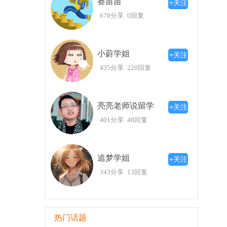
赛苗苗
+关注
678分享
0回复
小蔚学姐
+关注
435分享
220回复
亮亮老师说留学
+关注
401分享
48回复
追梦学姐
+关注
343分享
13回复
热门话题