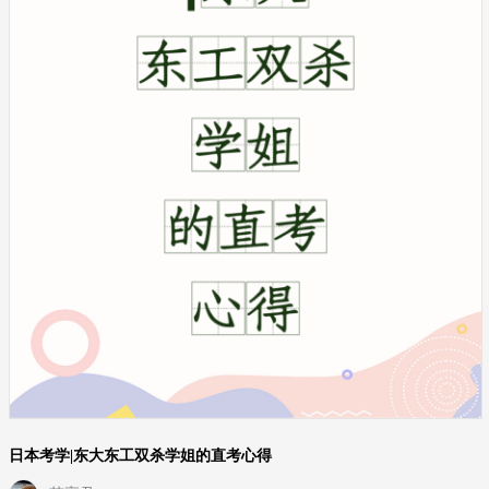
日本考学|东大东工双杀学姐的直考心得