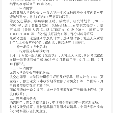
结果均在考试当日 19 点公布。
（二）申请要求
无需参加入学说明会，一般入试中本校应届或毕业 4 年内者可申
请笔试豁免，需提前咨询；无需事前联系。
需提交志愿票、学历学位证明、成绩单、研究计划书（2000 -
4000 字，选 2 名指导教师，Schlegl Matthias 需英文提交）、语
言成绩（外国人需 N1 或 J.TEST A - C 级 700 + ，所有人需
TOEFL/TOEIC 等，部分情况可豁免）等，部分材料需直送。
笔试考微观、宏观经济学及统计学，选 4 题作答；社会人入试需
3 年以上相关实务经验，仅面试，围绕研究计划提问。
二、博士课程（博士后期）
（一）报考区分与考试时间
9 月、2 月仅一般入试（仅面试），无社会人入试，9 月考试仅面
向博士前期课程修了或 2025 年 9 月将修了者，9 月 11 日、2 月
16 日面试。
（二）申请要求
无需入学说明会与事前联系。
提交志愿票、大学院学历学位证明及成绩单、研究计划（A4 2 页
左右）、修士论文（本校前期课程修了者免交）等，外国籍 2 月
申请者需提交在留卡复印件。
面试围绕修士论文提问，海外居住者渡航难可申请线上面试（需
提前联系）。
三、共同注意事项
均需网申，选 2 名指导教师，申请豁免需在网申中选择对应项。
材料仅接受邮寄，需按清单排序并附检查清单，中国大学出身者
部分材料需认证机构直送。