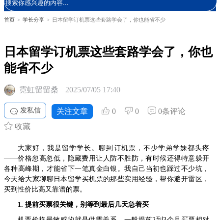
首页
>
学长分享
>
日本留学订机票这些套路学会了，你也能省不少
日本留学订机票这些套路学会了，你也
能省不少
霓虹留留桑
2025/07/05 17:40
发私信
关注文章
0
0
0条评论
收藏
大家好，我是留学学长。聊到订机票，不少学弟学妹都头疼
——价格忽高忽低，隐藏费用让人防不胜防，有时候还得特意躲开
各种高峰期，才能省下一笔真金白银。我自己当初也踩过不少坑，
今天给大家聊聊日本留学买机票的那些实用经验，帮你避开雷区，
买到性价比高又靠谱的票。
1. 提前买票很关键，别等到最后几天急着买
机票价格最敏感的就是供需关系，一般提前2到3个月买票相对