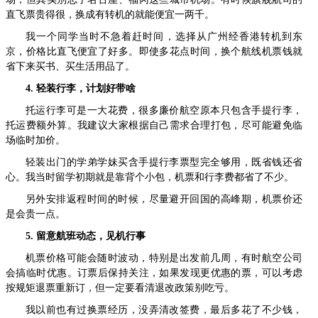
直飞票贵得很，换成有转机的就能便宜一两千。
我一个同学当时不急着赶时间，选择从广州经香港转机到东
京，价格比直飞便宜了好多。即使多花点时间，换个航线机票钱就
省下来买书、买生活用品了。
4. 轻装行李，计划好带啥
托运行李可是一大花费，很多廉价航空原本只包含手提行李，
托运费额外算。我建议大家根据自己需求合理打包，尽可能避免临
场临时加价。
轻装出门的学弟学妹买含手提行李票型完全够用，既省钱还省
心。我当时留学初期就是靠背个小包，机票和行李费都省了不少。
另外安排返程时间的时候，尽量避开回国的高峰期，机票价还
是会贵一点。
5. 留意航班动态，见机行事
机票价格可能会随时波动，特别是出发前几周，有时航空公司
会搞临时优惠。订票后保持关注，如果发现更优惠的票，可以考虑
按规矩退票重新订，但一定要看清退改政策别吃亏。
我以前也有过换票经历，没弄清改签费，最后多花了不少钱，