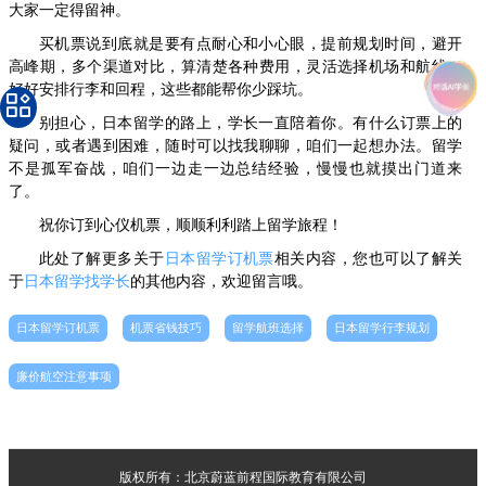
大家一定得留神。
买机票说到底就是要有点耐心和小心眼，提前规划时间，避开
高峰期，多个渠道对比，算清楚各种费用，灵活选择机场和航线，
好好安排行李和回程，这些都能帮你少踩坑。
别担心，日本留学的路上，学长一直陪着你。有什么订票上的
疑问，或者遇到困难，随时可以找我聊聊，咱们一起想办法。留学
不是孤军奋战，咱们一边走一边总结经验，慢慢也就摸出门道来
了。
祝你订到心仪机票，顺顺利利踏上留学旅程！
此处了解更多关于
日本留学订机票
相关内容，您也可以了解关
于
日本留学找学长
的其他内容，欢迎留言哦。
日本留学订机票
机票省钱技巧
留学航班选择
日本留学行李规划
廉价航空注意事项
版权所有：北京蔚蓝前程国际教育有限公司