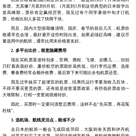
靠谱。尤其像7月底到9月初、1月底到3月初这些典型的日本留学出
发高峰期，票价肯定飙得厉害。我见过有个同学暑假中旬才订机
票，价格比别人多花了快两千块。
而且，国内大型假期像清明、国庆、春节的前后几天，机票价
格通常也会涨，最好避开这些时段出发。如果必须赶高峰，建议尽
量选周中的航班，通常比周末价格更友好。
2. 多平台比价，留意隐藏费用
现在买机票渠道特别多，官网、携程、飞猪、去哪儿……但别
只盯着表面好价。廉价航空的票面价虽然低，但行李托运费、选座
费、餐食费经常会额外收费，最后算下来可能比全包机票还贵。
我见过学妹买了超便宜的机票，结果托运行李要加收几百块，
不得不重买更贵的票。还有就是改签退票政策，有些低价票改动一
大堆限制，行程一变更就很难转折。
因此，买票时一定要问清楚总费用，这样不会“先买票，再花冤
枉钱”。
3. 选机场、航线灵活点，能省不少
去日本的航班一般会飞成田或羽田，大阪则有关西和伊丹机
场，但其实别忘了名古屋、福冈这些城市机场。有时候旗舰航司的