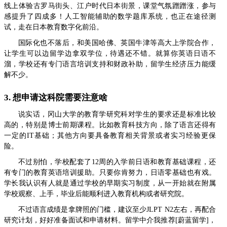
线上体验古罗马街头、江户时代日本街景，课堂气氛蹭蹭涨，参与
感提升了四成多！人工智能辅助的数学题库系统，也正在途径测
试，走在日本教育数字化前沿。
国际化也不落后，和美国哈佛、英国牛津等高大上学院合作，
让学生可以边留学边拿双学位，待遇还不错。就算你英语日语不
溜，学校还有专门语言培训支持和财政补助，留学生经济压力能缓
解不少。
3. 想申请这科院需要注意啥
说实话，冈山大学的教育学研究科对学生的要求还是标准比较
高的，特别是博士前期课程。比如教育科技方向，除了语言还得有
一定的IT基础；其他方向要具备教育相关背景或者实习经验更保
险。
不过别怕，学校配套了12周的入学前日语和教育基础课程，还
有专门的教育英语培训援助。只要你肯努力，日语零基础也有戏。
学长我认识有人就是通过学校的早期实习制度，从一开始就在附属
学校观察、上手，毕业后能顺利进入教育机构或者研究院。
不过语言成绩是拿牌照的门槛，建议至少JLPT N2左右，再配合
研究计划，好好准备面试和申请材料。留学中介我推荐[蔚蓝留学]，