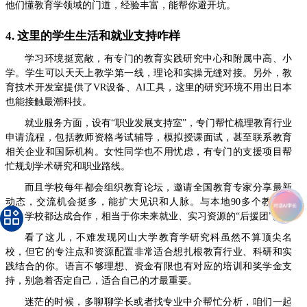
他们懂教育学领域的门道，经验丰富，能帮你避开坑。
4. 这里的学生生活和就业支持咋样
学习环境挺宽敞，有专门的教育实践研究中心和附属中高、小
学。学生可以天天上教学第一线，理论和实操无缝对接。另外，教
育技术开发室提供了VR设备、AI工具，这里的研究环境不用出日本
也能接触最潮科技。
就业服务方面，设有“职业发展支持室”，专门帮忙梳理教育行业
申请流程，包括教师资格考试辅导，模拟授课面试，甚至联系教育
相关企业和国际机构。女性同学也不用忧虑，有专门的支援项目帮
忙规划学术研究和职业路线。
而且学校每年都会组织教育论坛，邀请全国教育专家分享最新
动态，交流机会挺多，能扩大见识和人脉。与本地90多个教育机
构、学校都达成合作，相当于你未来就业、实习资源的“后援团”。
看了这儿，不难发现冈山大学教育学研究科虽然不算顶尖名
校，但它的专注点和资源配置非常适合想扎根教育行业、科研和实
践结合的你。语言不够理想、资金有限也有对应的培训和奖学金支
持，别急着否定自己，适合自己的才最重要。
迷茫的时候，多聊聊学长或者找专业中介帮忙分析，咱们一起