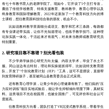
有七十年教书育人的老牌学院了。现如今，它开设了5个主打专攻，
囊括了传统学校教育、特殊支援教育、教科教学、教育心理学以及
终身教育和国际理解教育。2022年还新加了一个教育科技方向的博
士课程，想往教育跟科技结合靠的朋友，机会不小。
比如说教科教学里面细分成语文、数学和艺术三条路，每路都
有专业课还带实战，让你不光知道理论，也练手教学技巧。这种理
论加实践一体化，干活起来才有底气，对未来当教师或教育研究员
特别重要。
2. 研究项目靠不靠谱？别光看包装
不少学弟学妹担心研究方向太偏、内容太学术，毕业了水土不
服。冈山这边有点特别，理论和实操挺抓得牢。比如说特支教育团
队，开发了“个别化教育计划（IEP）”工具，这可不是摆设，直接帮
到发育障碍孩子，甚至被冈山县教育委员会正式采用。
还有教育心理学派，让青少年的心理健康有救了。他们搞的“压
力应对训练”项目实地试验后，能让学生抑郁倾向明显下降，真材实
料。这类项目不光在校园用，也被全国推广，可见评价和社会认可
度挺高。
往教育科技方向看，团队打造了VR沉浸式教学系统，带着学生