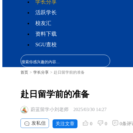
学长分享
活跃学长
校友汇
资料下载
SGU查校
首页
>
学长分享
>
赴日留学前的准备
赴日留学前的准备
蔚蓝留学小刘老师
2025/03/30 14:27
发私信
关注文章
0
0
0条评