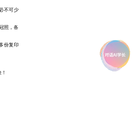
必不可少
冠照，各
多份复印
快！