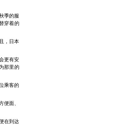
秋季的服
替穿着的
且，日本
会更有安
为那里的
位乘客的
方便面、
便在到达