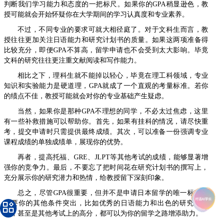
判断我们学习能力和态度的一把标尺。如果你的GPA稍显逊色，教
授可能就会开始怀疑你在大学期间的学习认真度和专业素养。
不过，不同专业的要求可就大相径庭了。对于文科生而言，教
授往往更加关注日语能力和研究计划书的质量。如果这两项准备得
比较充分，即便GPA不算高，留学申请也不会受到太大影响。毕竟
文科的研究往往更注重文献阅读和写作能力。
相比之下，理科生就不能掉以轻心，毕竟在理工科领域，专业
知识和实验能力是硬道理，GPA就成了一个直观的考量标准。若你
的绩点不佳，教授可能就会对你的专业基础产生疑虑。
当然，如果你是那种GPA不理想的同学，不必太过焦虑，这里
有一些补救措施可以帮助你。首先，如果有挂科的情况，请尽快重
考，提交申请时只需提供最终成绩。其次，可以准备一份强调专业
课程成绩的单独成绩单，展现你的优势。
再者，提高托福、GRE、JLPT等其他考试的成绩，能够显著增
强你的竞争力。最后，不要忘了把时间花在研究计划书的撰写上，
充分展示你的研究潜力和热情，给教授留下深刻印象。
总之，尽管GPA很重要，但并不是申请日本留学的唯一标准。
只要你的其他条件突出，比如优秀的日语能力和出色的研究计划
书，甚至是其他考试上的高分，都可以为你的留学之路增添助力。