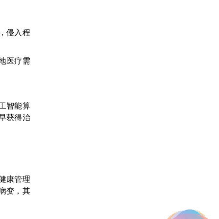
，侵入程
本地医疗需
工智能算
尽早获得治
位健康管理
病变，其