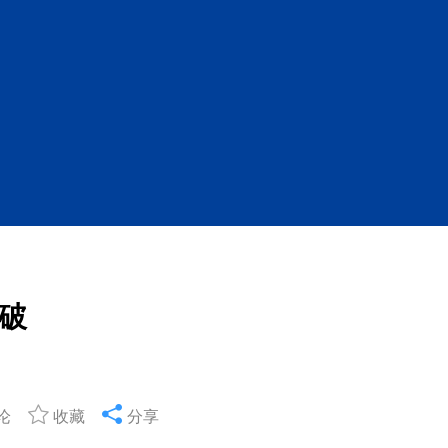
破
论
收藏
分享