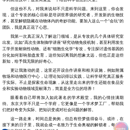
但这份不凡，对我来说却不只是科学问题。来到这里，你会发
现，这个专攻的核心目标是培训世界级的研究者，开发新的生物技
术，甚至解锁隐藏在动物体内的奇妙功能。要加入这么一个
会玩
的
“
”
团队，我是真正花了心思。
我第一次真正深入了解这门领域，是从专攻的几个具体研究室
出发。比如
高次生体制御学讲座
研究动物免疫机制，甚至利用发生
“
”
工学开发耐病性动物。还有
细胞生化学
专攻，专注探讨遗传基因的
“
”
分化如何影响胎盘发育，这些知识离我的想象太远，但也正是这些
新知，给予我无限的好奇心。
更让我激动的是，这里还开设合作讲座和相关设施，例如附属
牧场和动物医疗中心，让理论知识得以实践，让科学研究真正服务
于实际。不止是探索生命现象，从这里走出来的学生还能在食品安
全和实验动物领域贡献薄力，简直是全方位的培养！
眼看着自己即将加入如此著名的学术殿堂，我的心情挂满期
待。东京大学不只是一个学府，它更像是一个学术梦工厂，帮助我
们把好奇变为实际、把知识变成对社会问题的解答。
这一路走来，时间总是匆匆，但总有些梦值得奋斗。或许，在
接下来的日子里，我就会成一名致力于生命奥秘的解锁者，每天都