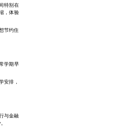
间特别在
缩，体验
想节约住
正常学期早
入学安排，
行与金融
少。