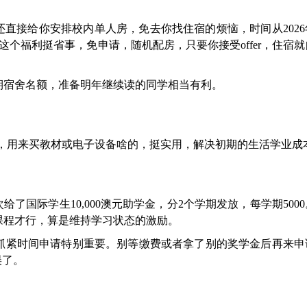
还直接给你安排校内单人房，免去你找住宿的烦恼，时间从2026
个福利挺省事，免申请，随机配房，只要你接受offer，住宿
学期宿舍名额，准备明年继续读的同学相当有利。
持”，用来买教材或电子设备啥的，挺实用，解决初期的生活学业成
了国际学生10,000澳元助学金，分2个学期发放，每学期500
课程才行，算是维持学习状态的激励。
抓紧时间申请特别重要。别等缴费或者拿了别的奖学金后再来申
误了。