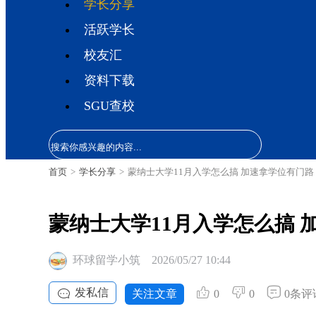
学长分享
活跃学长
校友汇
资料下载
SGU查校
首页
>
学长分享
>
蒙纳士大学11月入学怎么搞 加速拿学位有门路
蒙纳士大学11月入学怎么搞 
环球留学小筑
2026/05/27 10:44
发私信
关注文章
0
0
0条评