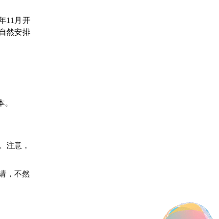
年11月开
就自然安排
本。
0。注意，
请，不然