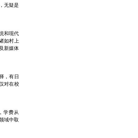
，无疑是
。
统和现代
诸如村上
乐及新媒体
择，有日
不仅对在校
，学费从
术领域中取