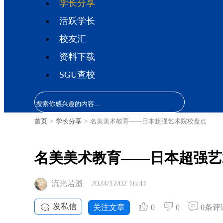
学长分享
活跃学长
校友汇
资料下载
SGU查校
首页
>
学长分享
>
名美美术教育——日本超强艺术院校盘点
名美美术教育——日本超强艺
流光若逝
2024/12/02 16:41
发私信
关注文章
0
0
0条评