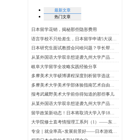
最新文章
热门文章
日本留学花销，揭秘那些隐形费用
语言学校不只给差生，日本留学申请5大误区解答
日本研究生面试教授会问啥问题？学长帮你理清楚
从某外国语大学双非想逆袭九州大学产品设计，请看这里！|淙淙学姐
岐阜大学留学全攻略实践经验分享
多摩美术大学硕博课程深度剖析留学选这有讲究
多摩美术大学美术学部体验指南艺术自由与技法深耕并行
报考武藏野美术大学前你得知道的那些事儿
从某外国语大学双非想逆袭九州大学产品设计，请看这里！|淙淙学姐
留学政策新动态！日本将取消大学入学18岁以上年龄限制
大学院修士直考情报理工系列（1）——东京大学
专业｜就业率高+发展前景好——日本游戏设计大学院全解析！