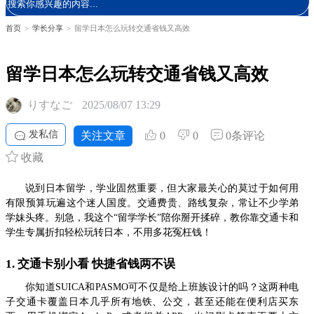
首页
>
学长分享
>
留学日本怎么玩转交通省钱又高效
留学日本怎么玩转交通省钱又高效
りすなご
2025/08/07 13:29
发私信
关注文章
0
0
0条评论
收藏
说到日本留学，学业固然重要，但大家最关心的莫过于如何用
有限预算玩遍这个迷人国度。交通费贵、路线复杂，常让不少学弟
学妹头疼。别急，我这个“留学学长”陪你掰开揉碎，教你靠交通卡和
学生专属折扣轻松玩转日本，不用多花冤枉钱！
1. 交通卡别小看 快捷省钱两不误
你知道SUICA和PASMO可不仅是给上班族设计的吗？这两种电
子交通卡覆盖日本几乎所有地铁、公交，甚至还能在便利店买东