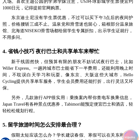
入场。喜欢主题公园的学弟学妹注意，USJ环球影城学生票便宜约
1000日元，记得提前官网购票。
东京迪士尼没有学生票优惠，不过可以买下午3点后的夜间护
照，价格腰斩三成不止。温泉党和滑雪迷也留心，箱根部分温泉旅
馆、北海道NISEKO滑雪场都给留学生专属折扣，出示学生证就行，
不用多问。
4. 省钱小技巧 夜行巴士和共享单车来帮忙
新干线固然快，但预算有限的朋友不妨试试夜行巴士，比如
Willer Express。一趟跨城市巴士能省下一半费用，还能利用晚上时
间，不耽误白天学习和玩耍。像东京、大阪这些大城市，Hello
Cycling提供共享单车服务，学生会员费用还能打折，出行灵活又环
保。
另外，几款旅行APP很实用：乗換案内帮你查电车换乘信息，
Japan Travel有各种景点优惠券，Tabimori能预定便宜巴士和酒店，轻
轻松松规划行程。
5. 留学旅游时间怎么安排最合理？
假期太短应该怎么办？学长建议春假、寒假可以在关东和关西