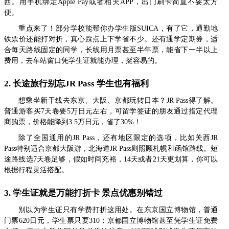
西。用手机绑定Apple Pay或者相关APP，出门刷卡简直不要太方
便。
重点来了！部分学校能帮你办学生版SUICA，有了它，通勤地
铁票价还能打对折，真心踩点上下学省不少。还有通学定期券，适
合每天路线固定的同学，长线用月票甚至半年票，能省下一半以上
费用，去车站窗口凭学生证就能办理，挺容易的。
2. 长途旅行别忘JR Pass 学生也有福利
想乘坐新干线去东京、大阪、京都玩转日本？JR Pass得了解。
普通游客买7天卷要5万日元左右，可留学签证的朋友通过指定代理
商购票，价格能降到3.5万日元，省了30%！
除了全国通用的JR Pass，还有地区限定的选项，比如关西JR
Pass特别适合京都大阪游，北海道JR Pass则照顾札幌和函馆路线。短
途路线选7天卷足够，假如时间充裕，14天或者21天更划算，你可以
根据行程灵活搭配。
3. 学生证就是万能打折卡 景点优惠别错过
别以为学生证只有学费打折这用处。在东京国立博物馆，普通
门票620日元，学生票只要310；京都国立博物馆甚至凭学生证免费