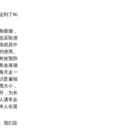
到了86
免吸烟，
也采取措
虽然其中
的使用。
有效预防
善血液循
每天走一
识普遍较
围大小，
升，为长
人通常会
本人在退
。我们应