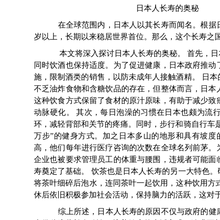
日本人长寿的奥秘
在全球范围内，日本人以其长寿而闻名。根据日
岁以上，长期以来稳居世界首位。那么，这个长寿之
本文将深入探讨日本人长寿的奥秘。 首先，日
同时饮酒也保持适度。为了促进健康，日本政府推动
施，限制酒类的销售，以防未成年人接触酒精。 日
不乏油炸食物和含糖饮品的存在，但整体而言，日本
这种饮食方式保留了食材的原汁原味，有助于减少致
动脉硬化。 其次，每日泡澡的习惯在日本也颇为流
环，减轻背部和关节的疼痛。同时，步行和骑自行车
万步”的健身方式。加之日本多山的地形和具有坡度
高，他们每年进行医疗咨询的次数在全球名列前茅。
企业也被要求管理员工的体重与腰围，违规者可能面
寿奠定了基础。 饮茶也是日本人长寿的另一大特色
将茶叶细碎后泡水，连同茶叶一起饮用，这种饮用方
休后依旧积极参加社会活动，保持脑力的活跃，这对
综上所述，日本人长寿的原因不仅与政府的健康