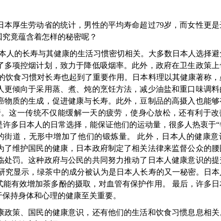
本厚生劳动省的统计，男性的平均寿命超过79岁，而女性更是达
国究竟蕴含着怎样的秘密呢？
本人的长寿与其健康的生活习惯密切相关。大多数日本人选择避
了多项控烟计划，致力于降低吸烟率。此外，政府在卫生政策上
本的饮食习惯对长寿也起到了重要作用。日本料理以其健康著称，
人更倾向于采用蒸、煮、炖的烹饪方法，减少油盐和重口味调料
癌物质的生成，促进健康与长寿。此外，豆制品的高摄入也能够
行。这一传统不仅能缓解一天的疲劳，使身心放松，还有利于改
是许多日本人的日常选择，能保证他们的运动量，很多人热衷于“
的街道，无形中增加了他们的锻炼量。 此外，日本人的健康意
为了维护国民的健康，日本政府制定了相关法律来监督公众的腰
临处罚。这种政府与公民的共同努力推动了日本人健康意识的提
。研究显示，绿茶中的成分被认为是日本人长寿的又一秘密。日本
式能有效增加茶多酚的摄取，对血管有保护作用。 最后，许多日
于保持身体和心理的健康至关重要。
政策、国民的健康意识，还有他们的生活和饮食习惯息息相关