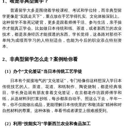
1、啥是非典型留学？
普通留学大多是围绕着学校课程、考试和学位转，而非典型留
学更像是“实践走天下”，重点放在手艺学得扎实、文化体验深刻上。
这种留学不靠死记硬背，更多是跟着师傅干活、参与生活，亲手操
作才能真正学会。比如做日本传统和纸、茶道，或者新西兰的农业
技术，都是亲身经历才能摸透的东西。学长觉得，这条路对那些不
单纯为成绩而学习的人特别适合，也能为今后的职业添点特别资
本。
2、非典型留学怎么走？案例给你看
（1）办个“文化签证”当日本传统工艺学徒
日本有个挺接地气的“文化签证”，专门给像你这样想深入学日本
传统技艺的人。茶道、花道、和纸制作、陶瓷烧制，都是经典项
目。学长身边就有朋友拿着文化签证，在京都老作坊跟师傅学和
纸，从选材料到打浆抄纸，每步都亲自动手。照这么下去，半年一
年，你不仅能做出成品，更能理解日本传统里的“和敬清寂”精神和对
自然材料的尊重。这种体验，单看书或者课堂上很难感受到。
（2）利用“技能实习”学新西兰农业和食品加工