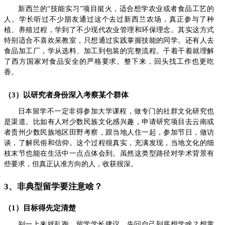
新西兰的“技能实习”项目挺火，适合想学农业或者食品工艺的
人。学长听过不少朋友通过这个去过新西兰农场，真正参与了种
植、养殖过程，学到了不少现代农业管理和环保理念。其实这方式
特别适合不喜欢呆教室，只想通过实践掌握技能的同学。还有人去
食品加工厂，学从选料、加工到包装的完整流程。干着干着就理解
了西方国家对食品安全的严格要求。整下来，回头找工作也更吃
香。
（3）以研究者身份深入考察某个群体
日本留学不一定非得参加大学课程，做专门的社群文化研究也
是渠道。比如有人对少数民族文化感兴趣，申请研究项目去云南或
者贵州少数民族地区田野考察，跟当地人住一起，参加节日，做访
谈，了解民俗和信仰。这个过程很真实，充满发现，当地文化的细
枝末节也能在生活中一点点体会到。虽然这类型路径对学术背景有
些要求，但真正认准方向的人，收获很深。
3、非典型留学要注意啥？
（1）目标得先定清楚
别一上来就乱跑。留学学长建议，先问自己到底想学啥？想掌