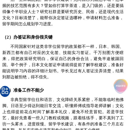
握的技艺范围有多大？譬如你打算学茶道，是入门级的，还是要搞
得像个半职业人士？研究社群是要研究历史、民俗，还是现代生活
文化？目标清楚了，能帮你决定签证选哪种，申请材料怎么准备，
留学期间怎么规划学习进度。
（2）办签证和身份很关键
不同国家针对这类非学位留学的政策都不一样，日本、韩国、
新西兰都有自己对应的文化签、技能实习签证。千万别图方便瞎
来，得把政策研究明白，保证自己的身份合法，避免半途被踢回
国。举个例子，日本文化签证申请就得提前了解学校建议，准备好
能说明学习内容的详细计划书。学长见过有人签证没弄清楚，结果
到那边被拒绝，得不偿失。
（3）准备工作不能少
非典型留学往往和语言、文化障碍关系紧密，不能靠临时抱佛
脚。日语至少得达到能日常交流，听懂师傅或指导老师讲解；文化
上也得提前花点时间了解基本礼仪，避免不经意冒犯。若是学技
艺，最好先查看一些入门教程或视频，跟着练练手，要不真到了工
坊一头雾水，进度很慢。留学学长建议，有条件的准备三个月左右