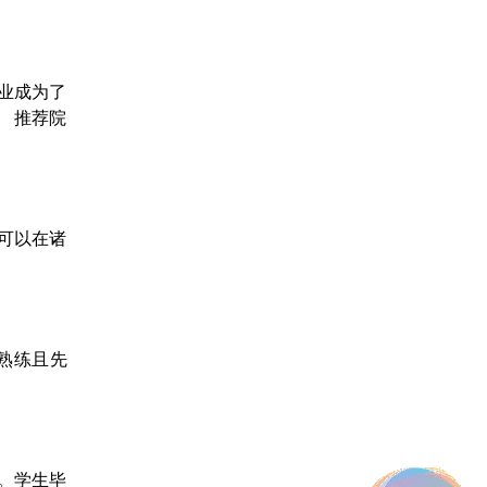
业成为了
 推荐院
可以在诸
熟练且先
。学生毕