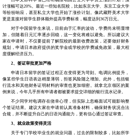
计涨幅可达20%。最近一些知名院校，比如东京大学、东京工业大学
等纷纷响应，甚至私立大学也开始了涨价计划。像武藏野美术大学
更是直接对留学生群体额外提高学费标准，幅度达到36万日元。
对于中国留学生来说，目前由于汇率的波动，学费尚未明显增
加，但随着日元汇率逐步回稳，这一变化将难以避免。所以建议大
家在申请时，不仅要提前了解院校的最新收费政策，还要做好财务
规划，申请日本政府提供的奖学金或学校的学费减免政策，最大程
度缓解经济压力。
2、签证审批更加严格
申请日本留学的签证过程正在变得更为苛刻。电调比例提升，
像某些学生日语表达稍显薄弱，拒签风险随之增加。此外，包括银
行流水和其他财务证明材料的审查也更加细密。就拿北京领区的案
例来说，今年几乎所有申请者都被要求提交详细的银行流水记录。
不少同学对电调存在侥幸心理，但实际上忽略面试可能影响整
个签证结果。建议大家在申请前认真准备材料，确保财务状况合法
合规，并不断提升自己的日语沟通能力，更有信心通过签证审查。
3、就业政策变得灵活
关于专门学校毕业生的就业问题，过去的限制较多，比如所学