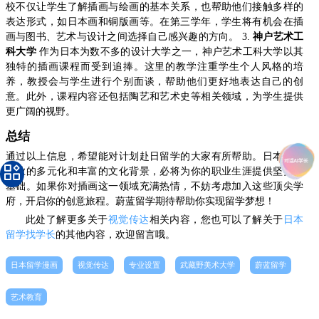
校不仅让学生了解插画与绘画的基本关系，也帮助他们接触多样的
表达形式，如日本画和铜版画等。在第三学年，学生将有机会在插
画与图书、艺术与设计之间选择自己感兴趣的方向。 3.
神户艺术工
科大学
作为日本为数不多的设计大学之一，神户艺术工科大学以其
独特的插画课程而受到追捧。这里的教学注重学生个人风格的培
养，教授会与学生进行个别面谈，帮助他们更好地表达自己的创
意。此外，课程内容还包括陶艺和艺术史等相关领域，为学生提供
更广阔的视野。
总结
通过以上信息，希望能对计划赴日留学的大家有所帮助。日本插画
专业的多元化和丰富的文化背景，必将为你的职业生涯提供坚实的
基础。如果你对插画这一领域充满热情，不妨考虑加入这些顶尖学
府，开启你的创意旅程。蔚蓝留学期待帮助你实现留学梦想！
此处了解更多关于
视觉传达
相关内容，您也可以了解关于
日本
留学找学长
的其他内容，欢迎留言哦。
日本留学漫画
视觉传达
专业设置
武藏野美术大学
蔚蓝留学
艺术教育