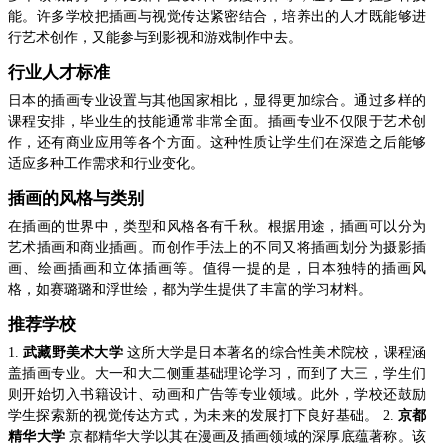
能。许多学校把插画与视觉传达紧密结合，培养出的人才既能够进
行艺术创作，又能参与到影视和游戏制作中去。
行业人才标准
日本的插画专业设置与其他国家相比，显得更加综合。通过多样的
课程安排，毕业生的技能通常非常全面。插画专业不仅限于艺术创
作，还有商业应用等各个方面。这种性质让学生们在深造之后能够
适应多种工作需求和行业变化。
插画的风格与类别
在插画的世界中，类型和风格各有千秋。根据用途，插画可以分为
艺术插画和商业插画。而创作手法上的不同又将插画划分为摄影插
画、绘画插画和立体插画等。值得一提的是，日本独特的插画风
格，如赛璐璐和浮世绘，都为学生提供了丰富的学习材料。
推荐学校
1.
武藏野美术大学
这所大学是日本著名的综合性美术院校，课程涵
盖插画专业。大一和大二侧重基础理论学习，而到了大三，学生们
则开始切入书籍设计、动画和广告等专业领域。此外，学校还鼓励
学生探索新的视觉传达方式，为未来的发展打下良好基础。 2.
京都
精华大学
京都精华大学以其在漫画及插画领域的深厚底蕴著称。该