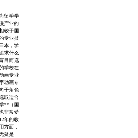
为留学学
动漫产业的
相较于国
的专业技
在日本，学
追求什么
盲目而选
型的学校在
动画专业
字动画专
向于角色
必选取适合
学**（国
，也非常受
12年的教
费用方面，
，无疑是一