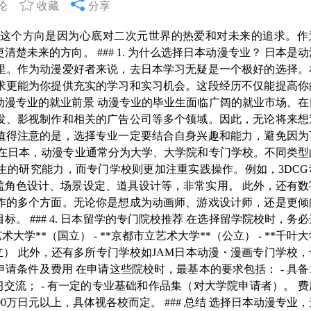
论
收藏
分享
这个方向是因为心底对二次元世界的热爱和对未来的追求。作
未来的方向。 ### 1. 为什么选择日本动漫专业？ 日本是
里。作为动漫爱好者来说，去日本学习无疑是一个极好的选择。
求更能为你提供充实的学习和实习机会。这段经历不仅能提高你
日本动漫专业的就业前景 动漫专业的毕业生面临广阔的就业市场。
发、影视制作和相关的广告公司等多个领域。因此，无论将来想
值得注意的是，选择专业一定要结合自身兴趣和能力，避免因为
设置 在日本，动漫专业通常分为大学、大学院和专门学校。不同类
生的研究能力，而专门学校则更加注重实践操作。例如，3DCG
盖角色设计、场景设定、道具设计等，非常实用。 此外，还有数
作的多个方面。无论你是想成为动画师、游戏设计师，还是更倾
 ### 4. 日本留学的专门院校推荐 在选择留学院校时，务
学**（国立） - **京都市立艺术大学**（公立） - **千叶大
*（私立） 此外，还有多所专门学校如JAM日本动漫・漫画专门学校
 申请条件及费用 在申请这些院校时，最基本的要求包括： - 具备
行学习交流； - 有一定的专业基础和作品集（对大学院申请者）。 
00万日元以上，具体视各校而定。 ### 总结 选择日本动漫专业