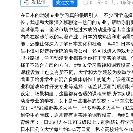
发私信
关注文章
0
0
0条评
在日本的动漫专业学习真的很吸引人，不少同学选择
长，我想和大家深入聊聊这一热门的专业，帮助你们更清楚
全球领导者，全球市场中超过六成的动漫作品出自这
内尚在起步阶段的动漫产业，日本的成熟度和市场需
能，还能让你深入了解日本文化和社会。 ### 2. 
生不仅可以选择传统的动漫公司，还可以进入游戏开
职业路径，学习动漫专业都将为你打下坚实的基础。
择了不适合自己的方向。 ### 3. 学习路径和课程
课程设置上也会有所不同。大学和大学院较为侧重学
着重于培养学生在混合多媒体创作上的能力，课程涵
业和游戏软件开发专业等选择，涵盖从原画到后期制
设定、场景构建，这里都有合适的课程来帮助你实现目标。
动漫专业的学校。以下是一些推荐的院校： - **东京艺术大
立） - **武藏野美术大学**、**多摩美术大学*
到学生的青睐，通常带有更实用的课程设置。 ### 5.
育经历； - 日语能力在JLPT 2级以上，能熟练进
日本国公立大学每年约53.5万日元，私立高校通常在1