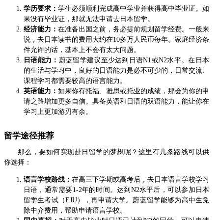
学历要求：
学生必须顺利完成高中学业并获得高中毕业证。如
果没有毕业证，那就无法申请去日本留学。
经济能力：
在准备出国之前，务必提前规划留学经费。一般来
说，去日本读书的费用大约在10多万人民币每年。家庭经济条
件允许的话，基本上不会有太大问题。
日语能力：
蔚蓝留学建议至少达到日语N1或N2水平。在日本
的生活与学习中，良好的日语能力是必不可少的，日常交流、
课程学习都需要较高的语言能力。
英语能力：
如果你有托福、雅思或托业的成绩，那会为你的申
请之路增加更多自信。具备英语和日语的双语能力，能让你在
学习上更加游刃有余。
留学途径推荐
那么，要如何实现赴日留学的梦想呢？这里有几条路线可以供
你选择：
语言学校路线：
在高三下学期或高考后，去日本语言学校学习
日语，通常需要1-2年的时间。达到N2水平后，可以参加日本
留学生考试（EJU），再申请大学。蔚蓝留学能够为高中生免
除中介费用，帮助申请语言学校。