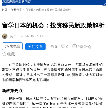
首页
>
学长分享
>
留学日本的机会：投资移民新政策解析
留学日本的机会：投资移民新政策解析
あき
2024/10/12 00:53
发私信
关注文章
0
0
0条评论
收藏
在互联网时代，关于留学的话题日益火热。尤其是许多同学们
渴望的不仅是学业的提升，更是希望实现通过留学在日本获得永驻
的梦想。最近，日本推出了一项颇具吸引力的新政策，让大家对未
来的留学和投资移民充满了期待。
新政策亮点
根据报道，日本大阪府和大阪市在19日共同宣布，计划设立“金
融资产运用特区”。这一提案的核心在于为海外投资者提供特别签