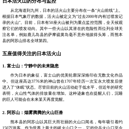
日本活火山的分布与监控
从北海道到九州，日本的活火山主要分布在一条“火山前线”上。
根据日本气象厅的数据，活火山被定义为“过去2000年内有过喷发记
录的火山”。目前，日本有50座火山被列为重点监控范围，全天候观
察它们的喷发动向。其中一些火山以其潜在的危险性而位列全球关
注名单，例如鹿儿岛县的萨摩硫黄岛毫不意外地拔得头筹，而熊本
县的阿苏山排名全球第四。
五座值得关注的日本活火山
1. 富士山：宁静中的未来隐患
作为日本的象征，富士山的优美轮廓深深烙印在无数文化作品
中。但这座高达3776米的神山曾在1707年经历一次宝永大喷发后便
进入了“休眠”状态。尽管目前的火山活动处于低水平，但近年的研究
表明，火山性气体的排放量在增加。这种迹象也在提醒人们，沉睡
的巨人可能会在未来某天再度觉醒。
2. 阿苏山：烟雾腾腾的火山巨兽
熊本县的阿苏山以其巨大而壮丽的火山口闻名，每年吸引着约
150万游客。作为世界上最大的破火山口之一，它的中岳火山口至今