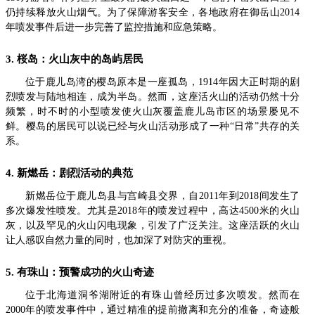
仍持续释放火山烟气。为了保障游客安全，各地政府在御岳山2014
年喷发事件后进一步完善了监控措施和应急策略。
3. 桜岛：火山灰中的岛屿居民
位于鹿儿岛湾的樱岛原本是一座孤岛，1914年因大正时期的剧
烈喷发与陆地相连，成为半岛。然而，这座活火山的活动仍然十分
频繁，时不时的小型喷发使火山灰覆盖鹿儿岛市区的场景屡见不
鲜。樱岛的居民可以说已经与火山活动形成了一种“日常”共存的关
系。
4. 新燃岳：剧烈活动的典范
新燃岳位于鹿儿岛县与宫崎县交界，自2011年到2018间发生了
多次爆发性喷发。尤其是2018年的喷发过程中，高达4500米的火山
灰，以及罕见的火山闪电现象，引发了广泛关注。这座活跃的火山
让人感叹自然力量的同时，也加深了对防灾的重视。
5. 有珠山：预警成功的火山奇迹
位于北海道洞爷湖附近的有珠山曾经历过多次喷发。然而在
2000年的喷发事件中，通过精准的提前撤离和充分的准备，奇迹般