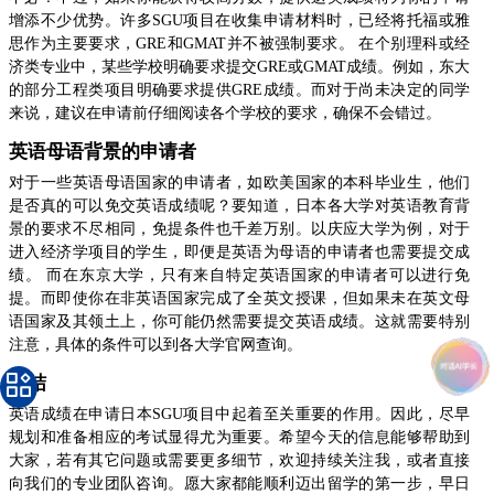
增添不少优势。许多SGU项目在收集申请材料时，已经将托福或雅
思作为主要要求，GRE和GMAT并不被强制要求。 在个别理科或经
济类专业中，某些学校明确要求提交GRE或GMAT成绩。例如，东大
的部分工程类项目明确要求提供GRE成绩。而对于尚未决定的同学
来说，建议在申请前仔细阅读各个学校的要求，确保不会错过。
英语母语背景的申请者
对于一些英语母语国家的申请者，如欧美国家的本科毕业生，他们
是否真的可以免交英语成绩呢？要知道，日本各大学对英语教育背
景的要求不尽相同，免提条件也千差万别。以庆应大学为例，对于
进入经济学项目的学生，即便是英语为母语的申请者也需要提交成
绩。 而在东京大学，只有来自特定英语国家的申请者可以进行免
提。而即使你在非英语国家完成了全英文授课，但如果未在英文母
语国家及其领土上，你可能仍然需要提交英语成绩。这就需要特别
注意，具体的条件可以到各大学官网查询。
总结
英语成绩在申请日本SGU项目中起着至关重要的作用。因此，尽早
规划和准备相应的考试显得尤为重要。希望今天的信息能够帮助到
大家，若有其它问题或需要更多细节，欢迎持续关注我，或者直接
向我们的专业团队咨询。愿大家都能顺利迈出留学的第一步，早日