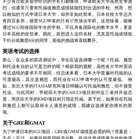
不少有过欧美留学经历的学长们都懂得，申请欧美大学虽然竞争激
烈，但通常只要有托福或雅思成绩就能找到合适的学校。然而，想
以相似的方式申请日本大学，却并非如此简单。日本在校大学总共
有四百多所，接受SGU申请的只有37所顶尖学府。这意味着，能够
通过SGU招收国际学生的学校，不仅具备国际化的教学水平，更是
日本高校的佼佼者。因此，若想进入这些名校，尤其是托福成绩低
于85分或雅思6分的同学，面临的挑战将直线攀升。
英语考试的选择
那么，在众多的英语测试中，学生应该选择哪一个呢？托福、雅思
和托业各自的认可是怎样的呢？根据我的观察，虽然各大学对英语
考试成绩的要求不尽相同，但总体来看，日本大学普遍对托福的认
可度最高，其次是雅思，而托业在SGU申请中的认可度最低。 例
如，东京大学的ITASIA研究科项目明确认可托福和雅思，但不接受
托业。与此同时，早稻田大学的GSICCS项目则对这三者持开放态
度，而庆应大学的KMD项目则只指定托福。基于此，如果你在托福
和雅思上都可以取得令人满意的成绩，我建议选择更你擅长的那
项。
关于GRE和GMAT
为了申请日本的SGU项目，GRE或GMAT成绩是必需的吗？答案是：
不必！不过，如果你能获得较高分数，提供这类成绩将为你的申请