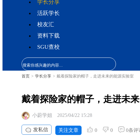
学长分享
活跃学长
校友汇
资料下载
SGU查校
首页
>
学长分享
>
戴着探险家的帽子，走进未来的能源实验室
戴着探险家的帽子，走进未来
小蔚学姐
2025/04/22 15:28
发私信
关注文章
0
0
0条评