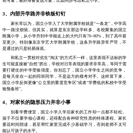
前考量，最好准备复选方案，比如同步考虑私立小学。
3、内部升学路并非铁板钉钉
家长常以为，国立小学入了大学附属学校就是“一条龙”，中学高
中一路没烦恼。但其实，就算是东京那边学科多、名校聚集的国立
附属小学，从小学升到中学能走上的大约只有70~80%，到了高中甚
至更少。特别像东京学艺大学附属学校，这条升学路异常严苛，不
是通过的只是轻易保底。
和私立一贯校对劣生“淘汰”的方式不一样，这里表现不达标的学
生可能直接被“自然”挤出，学校对日常表现的要求非常高，等同于需
要打硬仗的中学受验强度。你别忘了，国立小学学生之间的竞争，
是每天坐在一起的同班同学，不是远方的模考对手。这样算下来，
国立小学反倒更像“公立里的重度竞争区”或者“学费低的私校中学受
验预备班”。
4、对家长的隐形压力并非小事
别看学费便宜，国立小学入学后家长的工作却一点都不轻松。
孩子不仅要学核心课程，还得配合各种研究性质的特殊课程。家长
要花时间陪读，甚至帮忙家里完成不少基础学习，否则老师不太可
能认可孩子的水平。