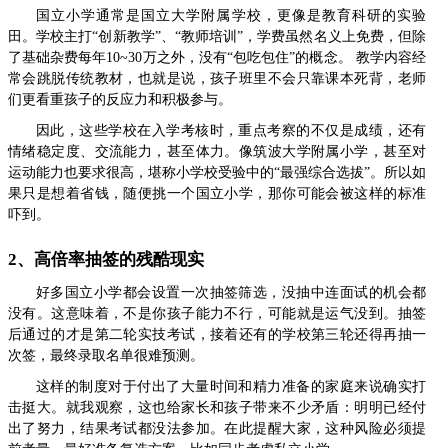
国立小学通常是国立大学附属学校，更像是教育科研的实验
田。学校主打“创新教学”、“教师培训”，学费虽然名义上免费，但除
了基础杂费每年10~30万之外，没有“包吃包住”的概念。 教学内容经
常会跳脱传统教材，也就是说，孩子班里不会只靠课本死背，老师
们更看重孩子的反应力和积极参与。
因此，这些学校在入学考核时，重点考察的不仅是成绩，还有
情绪稳定度、交流能力，甚至体力。像筑波大学附属小学，甚至对
运动能力也要求很高，堪称小学校受验中的“最强综合选拔”。所以如
果只是想着省钱，随便挑一个国立小学，那你可能会被这样的标准
吓到。
2、高倍率抽签的残酷现实
好多国立小学都会设置一次抽签筛选，没抽中连面试的机会都
没有。这意味着，不是你孩子能力不行，可能就是运气没到。抽签
后通过的才是第二轮实技考试，接着还有的学校第三轮还得再抽一
次签，最终录取名单很难预测。
这样的制度对于付出了大量时间和精力准备的家庭来说确实打
击挺大。就我观察，这也给家长和孩子带来不少矛盾：明明已经付
出了努力，结果考试都没法参加。在此提醒大家，这种风险必须提