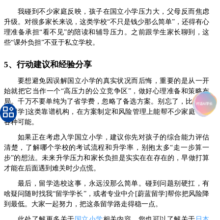
我碰到不少家庭反映，孩子在国立小学压力大，父母反而焦虑
升级。对很多家长来说，这类学校“不只是钱少那么简单”，还得有心
理准备承担“看不见”的陪读和辅导压力。之前跟学生家长聊到，这
些“课外负担”不亚于私立学校。
5、行动建议和经验分享
要想避免因误解国立小学的真实状况而后悔，重要的是从一开
始就把它当作一个“高压力的公立竞争区”，做好心理准备和策略布
局。千万不要单纯为了省学费，忽略了备选方案。别忘了，比如[蔚
蓝留学]这类靠谱机构，在方案制定和风险管理上能帮不少家庭平衡
各种可能。
如果正在考虑入学国立小学，建议你先对孩子的综合能力评估
清楚，了解哪个学校的考试流程和升学率，别抱太多“走一步算一
步”的想法。未来升学压力和家长负担是实实在在存在的，早做打算
才能在后面遇到难关时少点慌。
最后，留学选校这事，永远没那么简单。碰到问题别硬扛，有
啥疑问随时找我“留学学长”，或者专业中介[蔚蓝留学]帮你把风险降
到最低。大家一起努力，把这条留学路走得稳一点。
此处了解更多关于
国立小学
相关内容，您也可以了解关于
日本