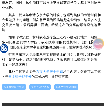
很友好。同时，这个项目可以只上英文课获取学位，基本不影响学
业体验。
其实，我当年申请东京大学的时候，也遇到类似的申请时间和
专业选择上的问题。朋友曾经因为没搞清楚这些细节，结果多次提
交重复申请，最后弄得一团糟。希望这次的分享能帮你避免这些
坑。
如果你对流程、材料或者选专业上还有不确定的地方，别急，
多问问身边的学长学姐，或者找靠谱的代理机构，比如
[蔚蓝留
学]
，他们在东京大学申请这块的经验挺丰富，能帮你理清头绪。
打算考东京大学经济系英文授课硕士的同学，别拖，准备好材
料，趁早动手。遇到问题随时找我，学长我也可以帮你分析分析，
咱们一起过这关！
此处了解更多关于
东京大学硕士申请
相关内容，您也可以了解
关于
日本留学找学长
的其他内容，欢迎留言哦。
东京大学硕士申请
英文授课经济系
日本大学申请时间