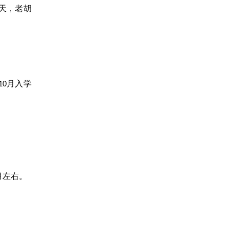
天，老胡
月
入学
10
月左右。