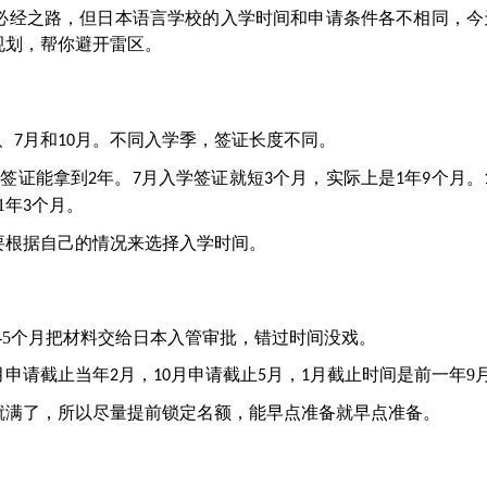
必经之路，但日本语言学校的
入学时间和申请条件
各不相同，今
规划，
帮你避开雷区。
、
月和
月。不同入学季，签证长度
不同
。
7
10
，签证能拿到
年。
月入学签证就短
个月，实际上是
年
个月。
2
7
3
1
9
1
年
个月。
3
要根据自己的情况来选择入学时间
。
-5
个月把材料交给日本入管审批，错过时间没戏。
月申请截止当年
月，
月申请截止
月，
月
截止时间
是前一年
9
2
10
5
1
就满了，
所以
尽量提前锁定名额，能早点准备就早点准备。