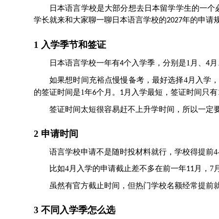
日本语言学校是大部分想去日本留学学生的一个
学长就来和大家聊一聊日本语言学校的
年的申请
2027
1 入学季节和签证
日本语言学校一年
有
个入学季
，分别是
1
月、
月
4
4
如果想时间充裕点慢慢备考，最好选择
4
月入学
的签证时间是
1
年
个月。
月入学最短，
签证时间
只有
6
1
签证时间太短很容易赶不上升学时间，
所以一定
2 申请时间
语言学校申请不是随时投材料就行，学校得提前
4
比如
4
月入学的申请截止差不多在前一年
月
，
7
11
虽然有官方截止时间，但热门学校名额经常提前
3 不同入学季怎么选