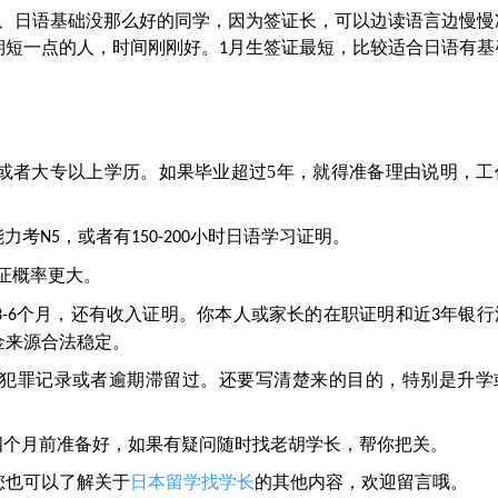
、日语基础没那么好的同学，因为签证长，可以边读语言边慢慢
期短一点的人，时间刚刚好。
月生签证最短，比较适合日语有基
1
或者大专以上学历。如果毕业超过
5
年，就得准备理由说明，工
能力考
，或者有
小时日语学习证明。
N5
150-200
证概率更大。
个月，还有收入证明。你本人或家长的在职证明和近
年银行
3-6
3
金来源合法稳定。
犯罪记录或者逾期滞留过。还要写清楚来的目的，特别是升学
四个月前准备好，
如果
有疑问随时找
老胡学长
，帮你把关。
您也可以了解关于
日本留学找学长
的其他内容，欢迎留言哦。