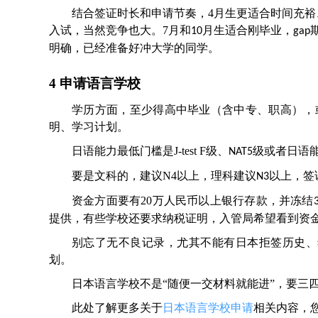
结合签证时长和申请节奏，
4
月生
更
适合时间充裕
入试，当然竞争也大。
7
月和
月生适合刚毕业，
10
gap
明确，已经准备好冲大学的同学。
4 申请语言学校
学历方面，至少得高中毕业（含中专、职高），
明、学习计划。
日语能力最低门槛是
J-test F
级、
级或者日语
NAT5
要是文科的，建议
N4
以上，理科建议
以上，签
N3
资金方面要有
20
万人民币以上银行存款，并冻结
提供，有些学校还要求纳税证明，入管局希望看到资
别忘了无不良记录，尤其不能有日本拒签历史、
划。
日本语言学校不是
“
随便一交材料就能进
”
，要三
此处了解更多关于
日本语言学校申请
相关内容，