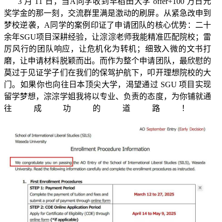
3
月
11
日，当
A
同学收到早稻田大学
offer+100
万日元
奖学金的那一刻，交流群里满是激动的刷屏。从紧急改申到
梦校逆袭，
A
同学的案例印证了申请团队的核心优势：二十
余年
SGU
项目深耕经验，让淙淙老师我能精准匹配院校；雷
厉风行的团队响应，让危机化为转机；细致入微的文书打
磨，让申请材料脱颖而出。而作为整个申请团队，最欣慰的
莫过于见证学子们在我们的保驾护航下，叩开理想院校的大
门。如果你也向往日本顶尖大学，渴望通过
SGU
项目实现
留学梦想，淙淙学姐我将以专业、负责的态度，为你铺就通
往成功的道路！