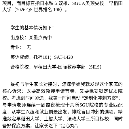
项目，而目标直指日本私立双雄、
SGUA
类顶尖校
—
早稻田
大学（
2026 QS
世界排名
196
）。
学生的基本情况如下：
出身校：某重点高中
专业：
无
英语成绩：托福
101
；
SAT-1420
合格院校：早稻田大学
-
国际教养学部（
SILS
）
最初与学生家长对接时，淙淙学姐我就发现这个家庭的
核心诉求：既要高效衔接申请节奏，又要稳妥锁定优质院
校。考虑到时间紧迫，我第一时间启动
“
定制化冲刺方案
”
：
与申请老师连续一周熬夜梳理十余所
SGU
院校的专业匹配
度，从学生兴趣和就业前景出发，排除盲目冲刺的选项，精
准敲定早稻田大学、上智大学、法政大学三所目标校，同时
备好保底方案，让家长吃下
“
定心丸
”
。