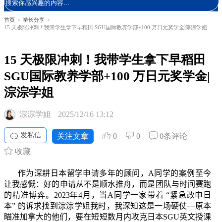
首页
>
学长分享
>
15 天极限冲刺！我带学生拿下早稻田 SGU国际教养学部+100 万日元奖学金|淙淙学姐
15 天极限冲刺！我带学生拿下早稻田
SGU国际教养学部+100 万日元奖学金|
淙淙学姐
淙淙学姐
2025/12/16 13:12
发私信
关注文章
0
0
0条评论
收藏
作为深耕日本留学申请多年的顾问，A
同学的案例至今
让我感慨：好的申请从不是顺水推舟，而是团队与时间赛跑
的精准博弈。
2023
年
4
月，当
A
同学一家带着
“
紧急改申日
本
”
的诉求找到淙淙学姐我时，我深知这是一场硬仗
—
原本
瞄准加拿大的他们，要在短短数月内攻克日本
SGU
英文授课