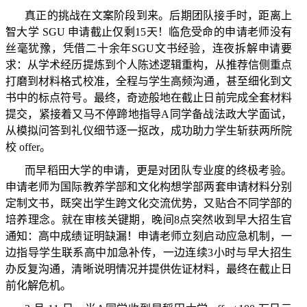
真正的挑战在文案阶段到来。后期团队接手时，距离上
智大学
SGU
申请截止仅剩
15
天！临危受命的申请老师没有
丝毫犹豫，凭借二十余年
SGU
文书经验，连夜拆解申请要
求：从学术经历提炼到个人陈述逻辑重构，从推荐信侧重点
打磨到材料格式校准，全程与学生高频沟通，甚至细化到文
书中的标点符号。最终，奇迹般地在截止日前完成全套材料
提交，紧接着又马不停蹄地指导
A
同学备战法政大学面试，
从模拟问答到礼仪细节逐一抠改，成功助力学生斩获两所院
校
offer
。
而早稻田大学的申请，更是对团队专业度的终极考验。
申请老师为国际教养学部和文化构想学部两套申请材料分别
定制文书，既突出学生跨文化交流优势，又贴合不同学部的
培养理念。就在审核关键期，晚间
8
点突然收到早大招生官
通知：高中成绩证明缺漏！申请老师立刻启动应急机制，一
边指导学生联系高中加急补传，一边连续
3
小时与早大招生
办反复沟通，清晰说明情况并提供佐证材料，最终在截止日
前化解危机。