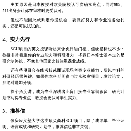
主要原因是日本教授对欧美院校认可度确实高点，同时
985
、
出身会让你在审核时更
受认可
。
211
但也
不能因此就判定你没机会，
要做好
努力和专业准备做扎
实，还是可以试试的。
2、实力先行
SGU
项目的英文授课听起来像免日语门槛，但硬指标
也不少
：
教授非常看重你的专业能力和科研潜力，毕竟日本修士基本走的是
研究制路线，不像其他国家比较注重课业成绩。
还有些项目会在线考核或面试现场考察专业能力，所以本科的
科研经历很关键。如果你本科期间参与过实验室项目，发过论文，
那绝对是加分项。
换个角度讲，成为专业深耕者比盲目换专业靠谱很多，研究计
划书写得专业点，教授
会更认可学生实力
。
3、推荐信
像
庆应义塾大学这类顶尖商科
SGU
项目，除了成绩单、毕业证
明、语言成绩和研究计划书，推荐信
也
非常关键。