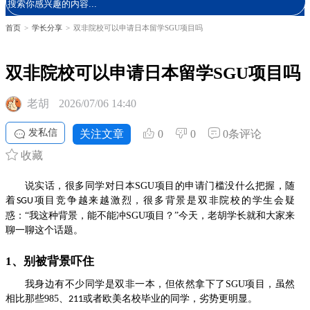
首页
>
学长分享
>
双非院校可以申请日本留学SGU项目吗
双非院校可以申请日本留学SGU项目吗
老胡
2026/07/06 14:40
发私信
关注文章
0
0
0条评论
收藏
说实话，很多同学对日本
SGU
项目的申请门槛
没什么把握，随
着
项目竞争越来越激烈，很多背景是双非院校的学生会疑
SGU
惑：
“
我这种背景，能不能冲
SGU
项目？
”
今天，老胡学长就和大家来
聊一聊这个话题
。
1、别被背景吓住
我身边有不少同学是双非一本，
但
依然拿下了
SGU
项目，虽然
相
比
那些
985
、
或者欧美名校毕业的同学，劣势更明显。
211