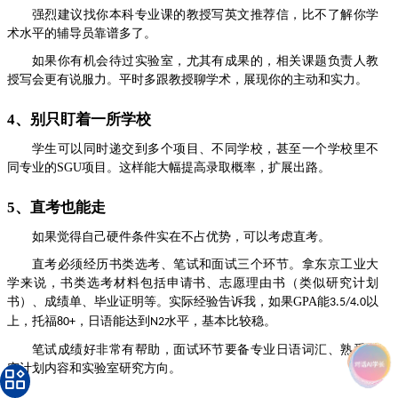
强烈建议找你本科专业课的教授写英文推荐信，比不了解你学
术水平的辅导员靠谱多了。
如果你有机会待过实验室，尤其有成果的，相关课题负责人教
授写会更有说服力。平时多跟教授聊学术，展现你的主动和实力。
4、别只盯着一所学校
学生
可以同时递交到多个项目、不同学校，甚至一个学校里不
同专业的
SGU
项目。这样能大幅提高录取概率，扩展出路。
5、直考也能走
如果觉得自己硬件条件实在不占优势，可以考虑直考。
直考必须经历书类选考、笔试和面试三个环节。拿东京工业大
学来说，书类选考材料包括申请书、志愿理由书（类似研究计划
书）、成绩单、毕业证明等。实际经验告诉我，如果
GPA
能
以
3.5/4.0
上，托福
，日语能达到
水平，基本比较稳。
80+
N2
笔试
成绩好非常有帮助
，面试环节要备专业日语词汇、熟悉研
究计划内容和实验室研究方向。