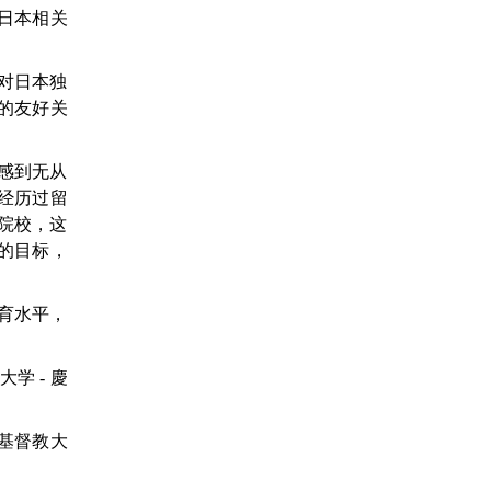
日本相关
体对日本独
的友好关
而感到无从
经历过留
院校，这
的目标，
教育水平，
大学 - 慶
国际基督教大