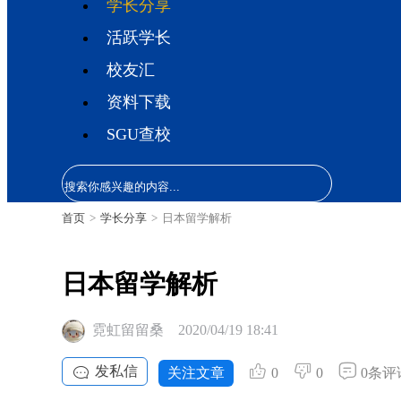
学长分享
活跃学长
校友汇
资料下载
SGU查校
首页
>
学长分享
>
日本留学解析
日本留学解析
霓虹留留桑
2020/04/19 18:41
发私信
关注文章
0
0
0条评