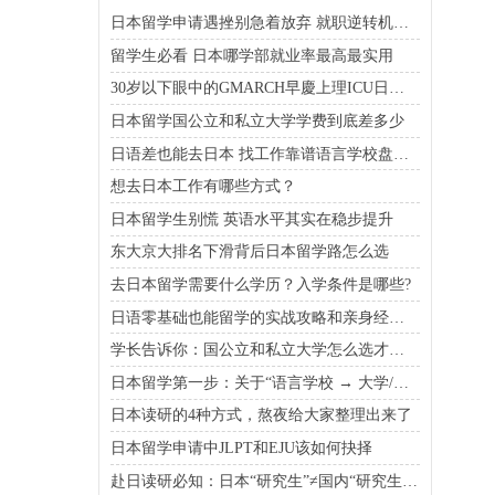
日本留学申请遇挫别急着放弃 就职逆转机会依然存在
留学生必看 日本哪学部就业率最高最实用
30岁以下眼中的GMARCH早慶上理ICU日东骏专优质大学排行榜
日本留学国公立和私立大学学费到底差多少
日语差也能去日本 找工作靠谱语言学校盘点在这
想去日本工作有哪些方式？
日本留学生别慌 英语水平其实在稳步提升
东大京大排名下滑背后日本留学路怎么选
去日本留学需要什么学历？入学条件是哪些?
日语零基础也能留学的实战攻略和亲身经历分享
学长告诉你：国公立和私立大学怎么选才能既省钱又靠谱
日本留学第一步：关于“语言学校 → 大学/大学院”的升学路线
日本读研的4种方式，熬夜给大家整理出来了
日本留学申请中JLPT和EJU该如何抉择
赴日读研必知：日本“研究生”≠国内“研究生”！