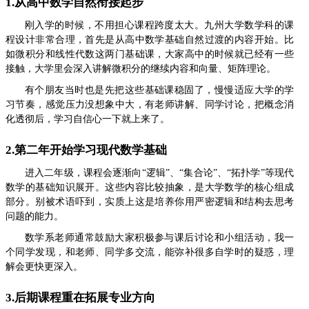
1.从高中数学自然衔接起步
刚入学的时候，不用担心课程跨度太大。九州大学数学科的课
程设计非常合理，首先是从高中数学基础自然过渡的内容开始。比
如微积分和线性代数这两门基础课，大家高中的时候就已经有一些
接触，大学里会深入讲解微积分的继续内容和向量、矩阵理论。
有个朋友当时也是先把这些基础课稳固了，慢慢适应大学的学
习节奏，感觉压力没想象中大，有老师讲解、同学讨论，把概念消
化透彻后，学习自信心一下就上来了。
2.第二年开始学习现代数学基础
进入二年级，课程会逐渐向“逻辑”、“集合论”、“拓扑学”等现代
数学的基础知识展开。这些内容比较抽象，是大学数学的核心组成
部分。别被术语吓到，实质上这是培养你用严密逻辑和结构去思考
问题的能力。
数学系老师通常鼓励大家积极参与课后讨论和小组活动，我一
个同学发现，和老师、同学多交流，能弥补很多自学时的疑惑，理
解会更快更深入。
3.后期课程重在拓展专业方向