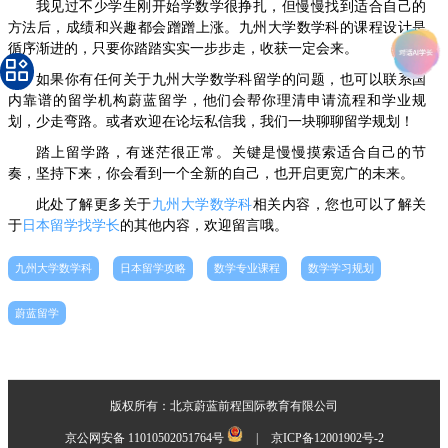
我见过不少学生刚开始学数学很挣扎，但慢慢找到适合自己的
方法后，成绩和兴趣都会蹭蹭上涨。九州大学数学科的课程设计是
循序渐进的，只要你踏踏实实一步步走，收获一定会来。
如果你有任何关于九州大学数学科留学的问题，也可以联系国
内靠谱的留学机构蔚蓝留学，他们会帮你理清申请流程和学业规
划，少走弯路。或者欢迎在论坛私信我，我们一块聊聊留学规划！
踏上留学路，有迷茫很正常。关键是慢慢摸索适合自己的节
奏，坚持下来，你会看到一个全新的自己，也开启更宽广的未来。
此处了解更多关于
九州大学数学科
相关内容，您也可以了解关
于
日本留学找学长
的其他内容，欢迎留言哦。
九州大学数学科
日本留学攻略
数学专业课程
数学学习规划
蔚蓝留学
版权所有：北京蔚蓝前程国际教育有限公司
京公网安备 11010502051764号
|
京ICP备12001902号-2