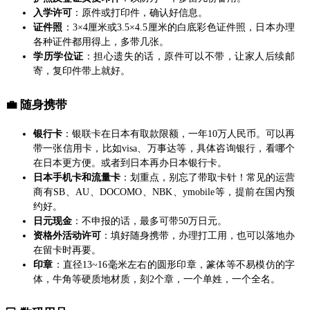
入学许可
：原件或打印件，确认好信息。
证件照
：3×4厘米或3.5×4.5厘米的白底彩色证件照，日本办理
各种证件都用得上，多带几张。
学历学位证
：担心遗失的话，原件可以不带，让家人后续邮
寄，复印件带上就好。
💼 随身携带
银行卡
：银联卡在日本有取款限额，一年10万人民币。可以再
带一张信用卡，比如visa、万事达等，具体咨询银行，看哪个
在日本更方便。或者到日本再办日本银行卡。
日本手机卡和流量卡
：划重点，别忘了带取卡针！常见的运营
商有SB、AU、DOCOMO、NBK、ymobile等，提前在国内预
约好。
日元现金
：不申报的话，最多可带50万日元。
资格外活动许可
：填好随身携带，办理打工用，也可以落地办
在留卡时再要。
印章
：直径13~16毫米左右的圆形印章，篆体等不易模仿的字
体，牛角等硬质地材质，刻2个章，一个单姓，一个全名。