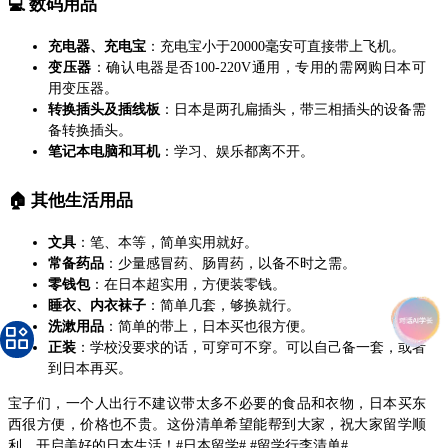
💻 数码用品
充电器、充电宝
：充电宝小于20000毫安可直接带上飞机。
变压器
：确认电器是否100-220V通用，专用的需网购日本可
用变压器。
转换插头及插线板
：日本是两孔扁插头，带三相插头的设备需
备转换插头。
笔记本电脑和耳机
：学习、娱乐都离不开。
🏠 其他生活用品
文具
：笔、本等，简单实用就好。
常备药品
：少量感冒药、肠胃药，以备不时之需。
零钱包
：在日本超实用，方便装零钱。
睡衣、内衣袜子
：简单几套，够换就行。
洗漱用品
：简单的带上，日本买也很方便。
正装
：学校没要求的话，可穿可不穿。可以自己备一套，或者
到日本再买。
宝子们，一个人出行不建议带太多不必要的食品和衣物，日本买东
西很方便，价格也不贵。这份清单希望能帮到大家，祝大家留学顺
利，开启美好的日本生活！#日本留学# #留学行李清单#